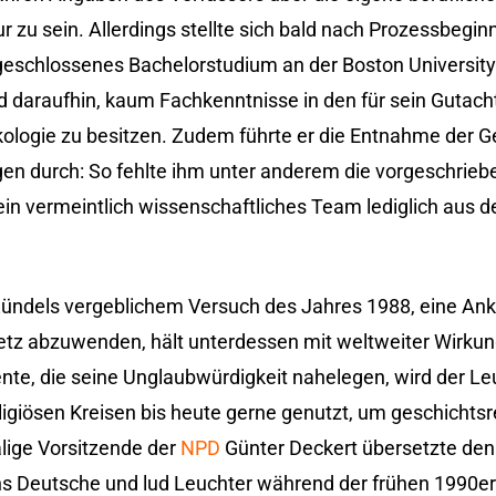
 zu sein. Allerdings stellte sich bald nach Prozessbegin
bgeschlossenes Bachelorstudium an der Boston University
nd daraufhin, kaum Fachkenntnisse in den für sein Gutach
kologie zu besitzen. Zudem führte er die Entnahme der 
en durch: So fehlte ihm unter anderem die vorgeschrieb
in vermeintlich wissenschaftliches Team lediglich aus d
Zündels vergeblichem Versuch des Jahres 1988, eine An
z abzuwenden, hält unterdessen mit weltweiter Wirkung
nte, die seine Unglaubwürdigkeit nahelegen, wird der Le
ligiösen Kreisen bis heute gerne genutzt, um geschichtsr
lige Vorsitzende der
NPD
Günter Deckert übersetzte den
ns Deutsche und lud Leuchter während der frühen 1990er