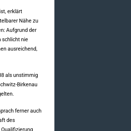
t, erklärt
telbarer Nähe zu
en: Aufgrund der
schlicht nie
hen ausreichend,
88 als unstimmig
schwitz-Birkenau
elten.
prach ferner auch
aft des
Qualifizierung