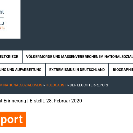
WELTKRIEGE
VÖLKERMORDE UND MASSENVERBRECHEN IM NATIONALSOZIA
UNG UND AUFARBEITUNG
EXTREMISMUS IN DEUTSCHLAND
BIOGRAPHI
M NATIONALSOZIALISMUS
>
HOLOCAUST
>
DER LEUCHTER-REPORT
t Erinnerung
| Erstellt: 28. Februar 2020
port