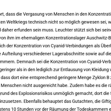
ort, dass die Vergasung von Menschen in den Konzentrat
en Weltkriegs technisch nicht so möglich gewesen sei, wi
 daher erfunden sein muss. Leuchter stützt sich bei sei
von ihm im ehemaligen Konzentrationslager Auschwitz-B
h der Konzentration von Cyanid-Verbindungen als Überb
he Aufteilung verschiedener Lagerabschnitte sowie auf di
ammern. Demnach sei die Konzentration von Cyanid-Verb
ringer als in den lediglich zur Entlausung von Kleidun
 dass dort eine entsprechend geringere Menge Zyklon B
Menschen nicht ausgereicht habe. Zudem habe es die r
nd des Explosionsrisikos unmöglich gemacht, dort die 
nzusetzen. Ebenfalls behauptet das Gutachten, die Gifti
estens 10 Stunden vor der Räumung der Todeskammern er