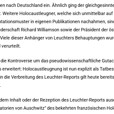
en nach Deutschland ein. Ähnlich ging der gleichgesinnt
 Weitere Holocaustleugner, welche sich unmittelbar auf
tationsmuster in eigenen Publikationen nachahmen, sin
ruderschaft Richard Williamson sowie der Präsident der ö
Viele dieser Anhänger von Leuchters Behauptungen wurd
erurteilt.
f die Kontroverse um das pseudowissenschaftliche Guta
erweitert: Holocaustleugnung ist nun explizit als Tatbe
n die Verbreitung des Leuchter-Reports gilt heute bereits
.
it dem Inhalt oder der Rezeption des Leuchter-Reports au
matorien von Auschwitz“ des bekehrten französischen Ho