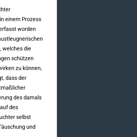
chter
 in einem Prozess
erfasst worden
austleugnerischen
, welches die
ungen schützen
wirken zu können,
t, dass der
utmaßlicher
ierung des damals
lauf des
uchter selbst
n Täuschung und