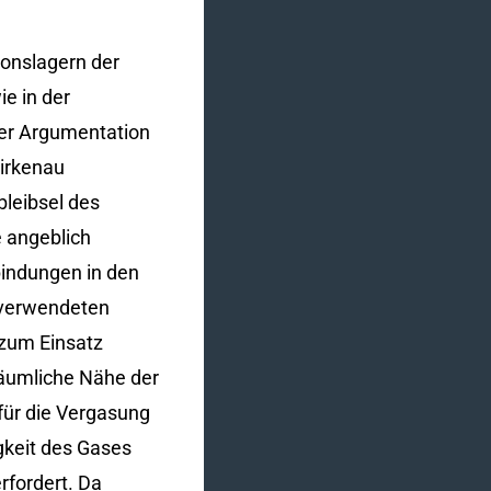
ionslagern der
e in der
ner Argumentation
irkenau
leibsel des
e angeblich
indungen in den
g verwendeten
 zum Einsatz
äumliche Nähe der
für die Vergasung
gkeit des Gases
fordert. Da