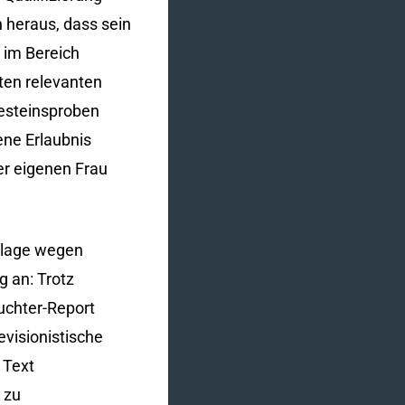
n heraus, dass sein
 im Bereich
ten relevanten
Gesteinsproben
ene Erlaubnis
er eigenen Frau
klage wegen
 an: Trotz
uchter-Report
evisionistische
 Text
 zu