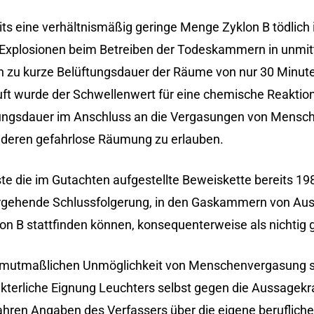
s eine verhältnismäßig geringe Menge Zyklon B tödlich is
Explosionen beim Betreiben der Todeskammern in unmit
ch zu kurze Belüftungsdauer der Räume von nur 30 Minut
ft wurde der Schwellenwert für eine chemische Reaktion 
tungsdauer im Anschluss an die Vergasungen von Mensc
 deren gefahrlose Räumung zu erlauben.
e die im Gutachten aufgestellte Beweiskette bereits 19
orgehende Schlussfolgerung, in den Gaskammern von Au
 B stattfinden können, konsequenterweise als nichtig g
r mutmaßlichen Unmöglichkeit von Menschenvergasung s
akterliche Eignung Leuchters selbst gegen die Aussagekr
ren Angaben des Verfassers über die eigene berufliche 