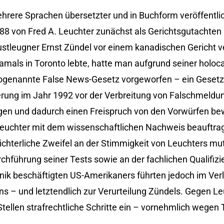
ehrere Sprachen übersetzter und in Buchform veröffentli
88 von Fred A. Leuchter zunächst als Gerichtsgutachten
stleugner Ernst Zündel vor einem kanadischen Gericht v
amals in Toronto lebte, hatte man aufgrund seiner holoc
sogenannte False News-Gesetz vorgeworfen – ein Gesetz
ierung im Jahr 1992 vor der Verbreitung von Falschmeld
igen und dadurch einen Freispruch von den Vorwürfen be
Leuchter mit dem wissenschaftlichen Nachweis beauftrag
ichterliche Zweifel an der Stimmigkeit von Leuchters m
hführung seiner Tests sowie an der fachlichen Qualifiz
hnik beschäftigten US-Amerikaners führten jedoch im Ver
 – und letztendlich zur Verurteilung Zündels. Gegen Le
 Stellen strafrechtliche Schritte ein – vornehmlich wege