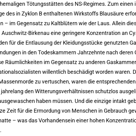
hemaligen Tötungsstätten des NS-Regimes. Zum einen i
e des in Zyklon B enthaltenen Wirkstoffs Blausäure erfor
 im Gegensatz zu Kaltblütern wie der Laus. Allein dies e
Auschwitz-Birkenau eine geringere Konzentration an Cy
 den für die Entlausung der Kleidungsstücke genutzten 
bindungen in den Todeskammern Jahrzehnte nach deren 
ese Räumlichkeiten im Gegensatz zu anderen Gaskammer
ionalsozialisten willentlich beschädigt worden waren. 
 Massenmorde zu vertuschen, waren die entsprechenden
ahrelang den Witterungsverhältnissen schutzlos ausgel
ausgewaschen haben müssen. Und die einzige intakt ge
rze Zeit für die Ermordung von Menschen in Gebrauch g
hatte – was das Vorhandensein einer hohen Konzentrati
.