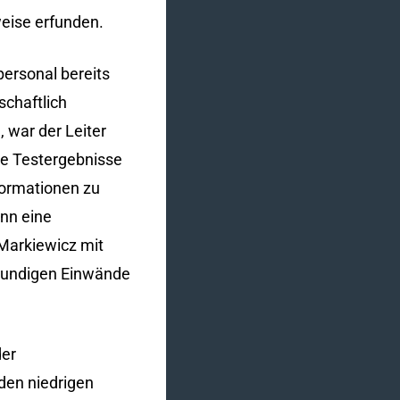
eise erfunden.
ersonal bereits
schaftlich
 war der Leiter
ie Testergebnisse
formationen zu
nn eine
 Markiewicz mit
hkundigen Einwände
der
den niedrigen