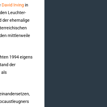
e
David Irving
in
 den Leuchter-
d der ehemalige
sterreichischen
en mittlerweile
chten 1994 eigens
stand der
 als
seinandersetzen,
locaustleugners