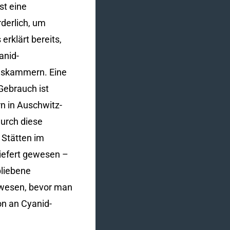
st eine
derlich, um
rklärt bereits,
anid-
Gaskammern. Eine
Gebrauch ist
n in Auschwitz-
Durch diese
 Stätten im
iefert gewesen –
bliebene
ewesen, bevor man
on an Cyanid-