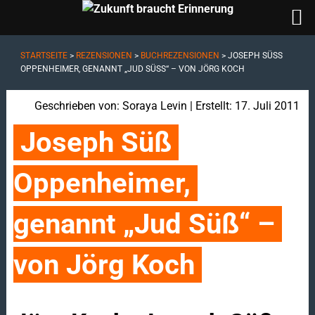
STARTSEITE
>
REZENSIONEN
>
BUCHREZENSIONEN
>
JOSEPH SÜSS O
PPENHEIMER, GENANNT „JUD SÜSS“ – VON JÖRG KOCH
Geschrieben von:
Soraya Levin
| Erstellt: 17. Juli 2011
Joseph Süß 
Oppenheimer, 
genannt „Jud Süß“ – 
von Jörg Koch