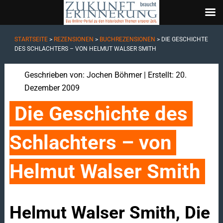
STARTSEITE
>
REZENSIONEN
>
BUCHREZENSIONEN
>
DIE GESCHICHTE
DES SCHLACHTERS – VON HELMUT WALSER SMITH
Geschrieben von:
Jochen Böhmer
| Erstellt: 20.
Dezember 2009
Die Geschichte des 
Schlachters – von 
Helmut Walser Smith
Helmut Walser Smith, Die