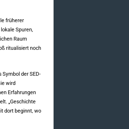
le früherer
 lokale Spuren,
tlichen Raum
ß ritualisiert noch
es Symbol der SED-
ie wird
chen Erfahrungen
elt. „Geschichte
t dort beginnt, wo