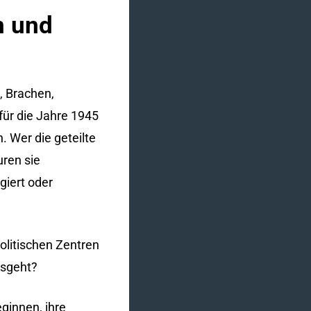
n und
n, Brachen,
für die Jahre 1945
. Wer die geteilte
uren sie
giert oder
politischen Zentren
usgeht?
eginnen, ihre