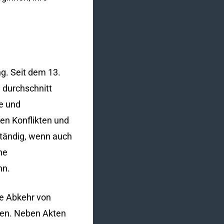
g. Seit dem 13.
 durchschnitt
e und
en Konflikten und
lständig, wenn auch
ne
nn.
ne Abkehr von
agen. Neben Akten