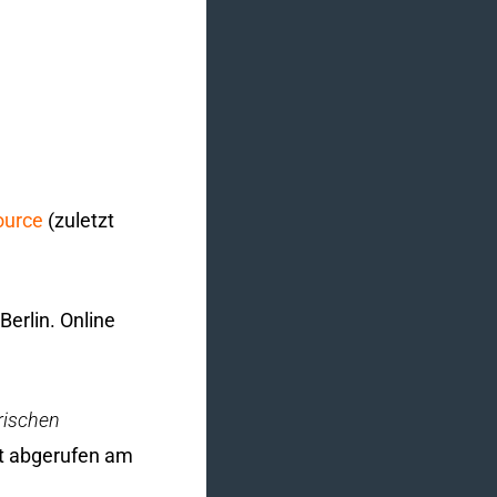
ource
(zuletzt
Berlin. Online
rischen
t abgerufen am