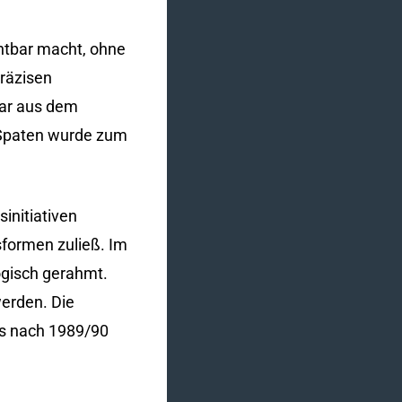
chtbar macht, ohne
präzisen
war aus dem
 Spaten wurde zum
sinitiativen
gsformen zuließ. Im
logisch gerahmt.
werden. Die
ss nach 1989/90