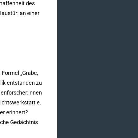
chaffenheit des
austür: an einer
e Formel „Grabe,
lik entstanden zu
aienforscher:innen
ichtswerkstatt e.
er erinnert?
liche Gedächtnis