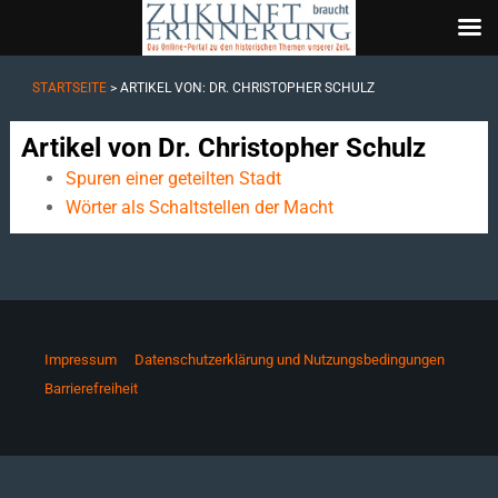
STARTSEITE
> ARTIKEL VON: DR. CHRISTOPHER SCHULZ
Artikel von Dr. Christopher Schulz
Spuren einer geteilten Stadt
Wörter als Schaltstellen der Macht
Impressum
Datenschutzerklärung und Nutzungsbedingungen
Barrierefreiheit