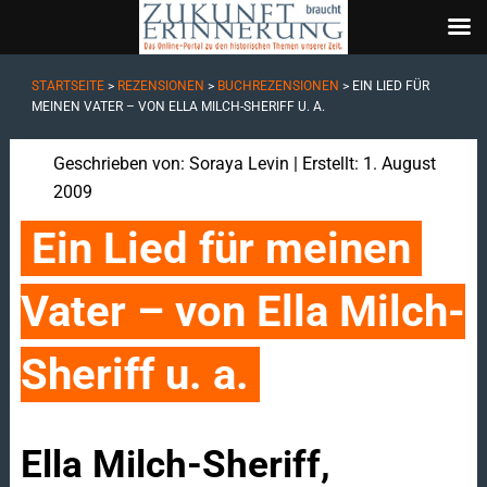
STARTSEITE
>
REZENSIONEN
>
BUCHREZENSIONEN
>
EIN LIED FÜR
MEINEN VATER – VON ELLA MILCH-SHERIFF U. A.
Geschrieben von:
Soraya Levin
| Erstellt: 1. August
2009
Ein Lied für meinen 
Vater – von Ella Milch-
Sheriff u. a.
Ella Milch-Sheriff,