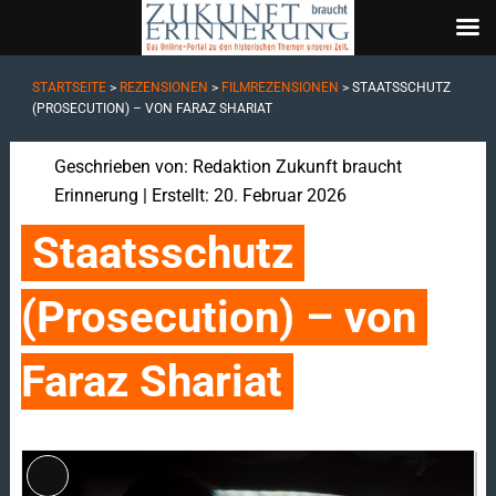
STARTSEITE
>
REZENSIONEN
>
FILMREZENSIONEN
>
STAATSSCHUTZ
(PROSECUTION) – VON FARAZ SHARIAT
Geschrieben von:
Redaktion Zukunft braucht
Erinnerung
| Erstellt: 20. Februar 2026
Staatsschutz 
(Prosecution) – von 
Faraz Shariat
Lange