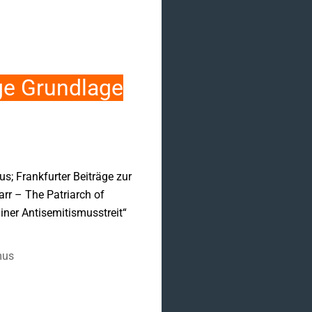
ige Grundlage
s; Frankfurter Beiträge zur
rr – The Patriarch of
iner Antisemitismusstreit“
mus