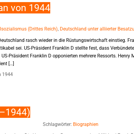
an von 1944
sozialismus (Drittes Reich)
,
Deutschland unter alliierter Besatz
Deutschland rasch wieder in die Rüstungswirtschaft einstieg. Fran
ikabel sei. US-Präsident Franklin D stellte fest, dass Verbünde
 US-Präsident Franklin D opponierten mehrere Ressorts. Henry 
ent […]
n 1944
0–1944)
Schlagwörter:
Biographien