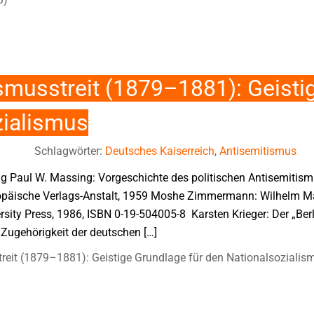
ismusstreit (1879–1881): Geist
zialismus
Schlagwörter:
Deutsches Kaiserreich
,
Antisemitismus
g Paul W. Massing: Vorgeschichte des politischen Antisemitismu
ropäische Verlags-Anstalt, 1959 Moshe Zimmermann: Wilhelm Ma
sity Press, 1986, ISBN 0-19-504005-8 Karsten Krieger: Der „Berl
Zugehörigkeit der deutschen […]
treit (1879–1881): Geistige Grundlage für den Nationalsozialis