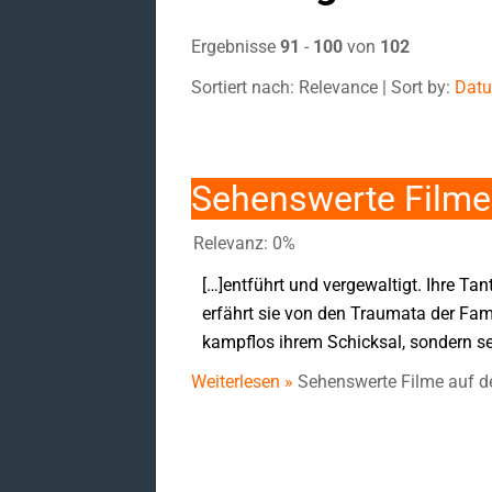
Ergebnisse
91
-
100
von
102
Sortiert nach: Relevance | Sort by:
Dat
Sehenswerte Filme 
Relevanz: 0%
[…]entführt und vergewaltigt. Ihre Ta
erfährt sie von den Traumata der Fam
kampflos ihrem Schicksal, sondern set
Weiterlesen »
Sehenswerte Filme auf de