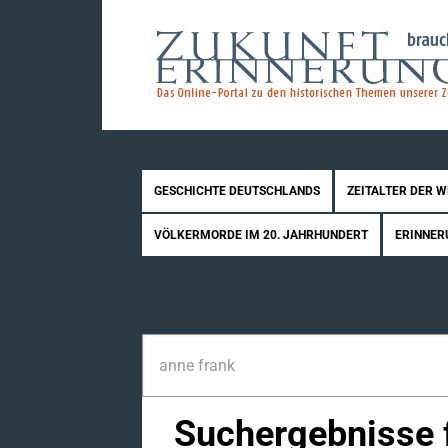
GESCHICHTE DEUTSCHLANDS
ZEITALTER DER 
VÖLKERMORDE IM 20. JAHRHUNDERT
ERINNER
Suchergebnisse f