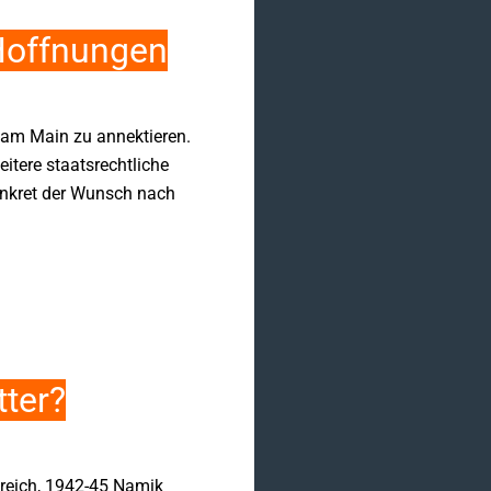
n Hoffnungen
t am Main zu annektieren.
itere staatsrechtliche
onkret der Wunsch nach
tter?
kreich, 1942-45 Namik