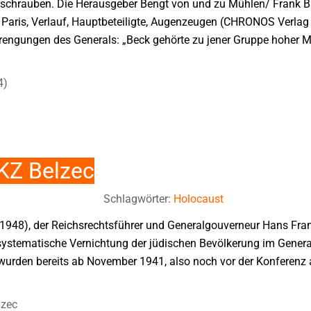
schrauben. Die Herausgeber Bengt von und zu Mühlen/ Frank Ba
in Paris, Verlauf, Hauptbeteiligte, Augenzeugen (CHRONOS Verla
gungen des Generals: „Beck gehörte zu jener Gruppe hoher Mili
4)
KZ Belzec
Schlagwörter:
Holocaust
1948), der Reichsrechtsführer und Generalgouverneur Hans Fra
 systematische Vernichtung der jüdischen Bevölkerung im Gener
rden bereits ab November 1941, also noch vor der Konferenz 
lzec