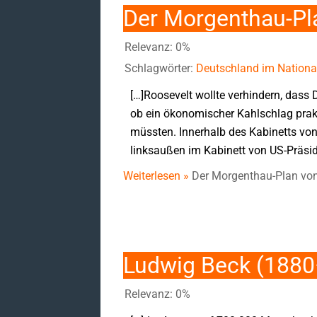
Der Morgenthau-Pl
Relevanz: 0%
Schlagwörter:
Deutschland im National
[…]Roosevelt wollte verhindern, dass 
ob ein ökonomischer Kahlschlag prakt
müssten. Innerhalb des Kabinetts von
linksaußen im Kabinett von US-Präsid
Weiterlesen »
Der Morgenthau-Plan vo
Ludwig Beck (188
Relevanz: 0%