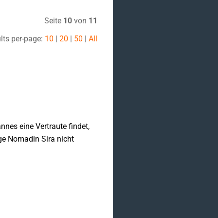
Seite
10
von
11
lts per-page:
10
|
20
|
50
|
All
nes eine Vertraute findet,
nge Nomadin Sira nicht