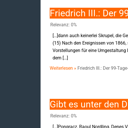
Friedrich III.: Der
Relevanz: 0%
[…]dann auch keinerlei Skrupel, die G
(15) Nach den Ereignissen von 1866, s
Vorstellungen für eine Umgestaltung
dem […]
Weiterlesen »
Friedrich III.: Der 99-Ta
Gibt es unter den 
Relevanz: 0%
[…]Pongracz, Raoul Nordling, Denes V