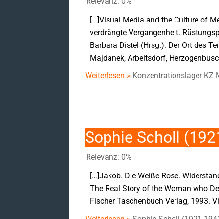
Relevanz: 0%
[…]Visual Media and the Culture of M
verdrängte Vergangenheit. Rüstungsp
Barbara Distel (Hrsg.): Der Ort des T
Majdanek, Arbeitsdorf, Herzogenbusch
Weiterlesen »
Konzentrationslager KZ 
Sophie Scholl (192
Relevanz: 0%
[…]Jakob. Die Weiße Rose. Widerstan
The Real Story of the Woman who Defi
Fischer Taschenbuch Verlag, 1993. Vi
Weiterlesen »
Sophie Scholl (1921-194