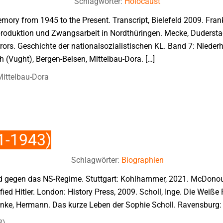
Schlagwörter:
Holocaust
emory from 1945 to the Present. Transcript, Bielefeld 2009. Fra
roduktion und Zwangsarbeit in Nordthüringen. Mecke, Dudersta
errors. Geschichte der nationalsozialistischen KL. Band 7: Nied
 (Vught), Bergen-Belsen, Mittelbau-Dora. […]
Mittelbau-Dora
1-1943)
Schlagwörter:
Biographien
d gegen das NS-Regime. Stuttgart: Kohlhammer, 2021. McDonoug
ed Hitler. London: History Press, 2009. Scholl, Inge. Die Weiße
nke, Hermann. Das kurze Leben der Sophie Scholl. Ravensburg: 
3)