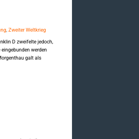
ung
,
Zweiter Weltkrieg
k­lin D zweifelte jedoch,
te eingebunden werden
Morgenthau galt als