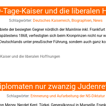
 99-Tage-Kaiser und die liberale
Schlagwörter:
Deutsches Kaiserreich
,
Biographien
,
News
ebiete der besiegten Gegner nördlich der Mainlinie inkl. Frankfur
pätestens 1868, verfestigten sich beim Kronprinzen nicht nur we
 Deutschlands unter preußischer Führung, sondern auch ganz k
ge-Kaiser und die liberalen Hoffnungen
Diplomaten nur zwanzig Judenre
Schlagwörter:
Erinnerung und Aufarbeitung der NS-Diktatur
on Mezey, Necdet Kent, Türkei, Generalkonsul in Marseille, Fran