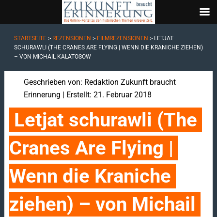
STARTSEITE
>
REZENSIONEN
>
FILMREZENSIONEN
>
LETJAT
SCHURAWLI (THE CRANES ARE FLYING | WENN DIE KRANICHE ZIEHEN)
– VON MICHAIL KALATOSOW
Geschrieben von:
Redaktion Zukunft braucht
Erinnerung
| Erstellt: 21. Februar 2018
Letjat schurawli (The 
Cranes Are Flying | 
Wenn die Kraniche 
ziehen) – von Michail 