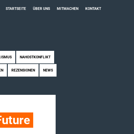
STARTSEITE
ÜBER UNS
MITMACHEN
KONTAKT
LISMUS
NAHOSTKONFLIKT
EN
REZENSIONEN
NEWS
uture