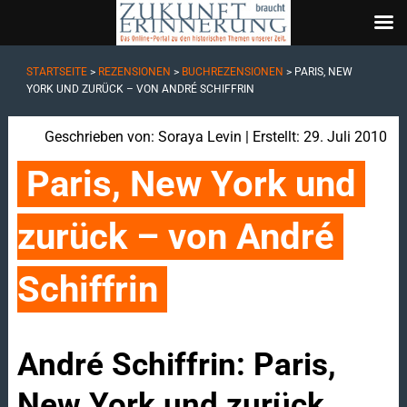
STARTSEITE
>
REZENSIONEN
>
BUCHREZENSIONEN
>
PARIS, NEW
YORK UND ZURÜCK – VON ANDRÉ SCHIFFRIN
Geschrieben von:
Soraya Levin
| Erstellt: 29. Juli 2010
Paris, New York und 
zurück – von André 
Schiffrin
André Schiffrin: Paris,
New York und zurück.