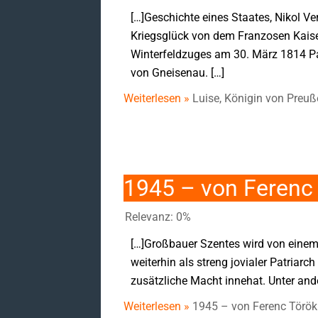
[…]Geschichte eines Staates, Nikol Ve
Kriegsglück von dem Franzosen Kaise
Winterfeldzuges am 30. März 1814 Pa
von Gneisenau. […]
Weiterlesen »
Luise, Königin von Preu
1945 – von Ferenc
Relevanz: 0%
[…]Großbauer Szentes wird von einem 
weiterhin als streng jovialer Patria
zusätzliche Macht innehat. Unter and
Weiterlesen »
1945 – von Ferenc Török