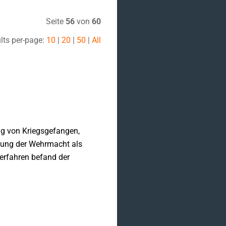
Seite
56
von
60
lts per-page:
10
|
20
|
50
|
All
g von Kriegsgefangen,
ckung der Wehrmacht als
erfahren befand der