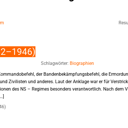
um
Resu
882–1946)
Schlagwörter:
Biographien
er Kommandobefehl, der Bandenbekämpfungsbefehl, die Ermordun
d Zivilisten und anderes. Laut der Anklage war er für Verstri
Aktionen des NS – Regimes besonders verantwortlich. Nach dem V
[…]
46)