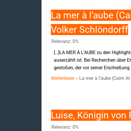
La mer à l’aube (C
Volker Schlöndorff
Relevanz: 0%
[…]LA MER À L’AUBE zu den Highlights
auserzählt ist. Bei Recherchen über E
gestoßen, der vor seiner Erschießung 
Weiterlesen »
La mer à l’aube (Calm A
Luise, Königin vo
Relevanz: 0%