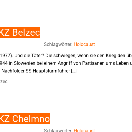
KZ Belzec
Schlagwörter:
Holocaust
977). Und die Täter? Die schwiegen, wenn sie den Krieg den über
944 in Slowenien bei einem Angriff von Partisanen ums Leben u
in Nachfolger SS-Hauptsturmführer […]
lzec
 KZ Chelmno
Schlagwörter:
Holocaust