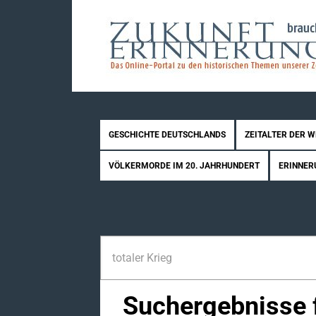
GESCHICHTE DEUTSCHLANDS
ZEITALTER DER 
VÖLKERMORDE IM 20. JAHRHUNDERT
ERINNER
Suchergebnisse f