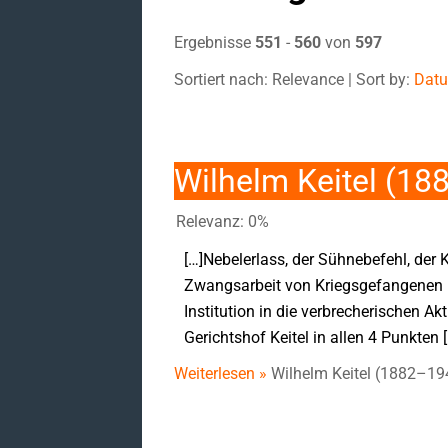
Ergebnisse
551
-
560
von
597
Sortiert nach: Relevance | Sort by:
Dat
Wilhelm Keitel (1
Relevanz: 0%
[…]Nebelerlass, der Sühnebefehl, d
Zwangsarbeit von Kriegsgefangenen un
Institution in die verbrecherischen 
Gerichtshof Keitel in allen 4 Punkten 
Weiterlesen »
Wilhelm Keitel (1882–19