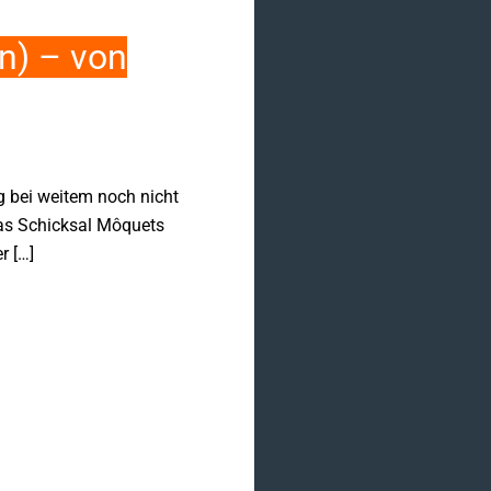
n) – von
g bei weitem noch nicht
 das Schicksal Môquets
r […]