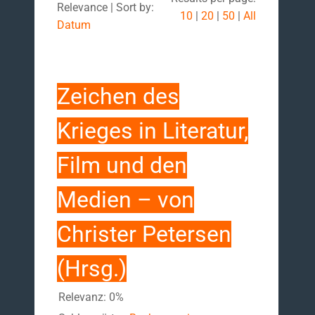
Relevance | Sort by:
10
|
20
|
50
|
All
Datum
Zeichen des
Krieges in Literatur,
Film und den
Medien – von
Christer Petersen
(Hrsg.)
Relevanz: 0%