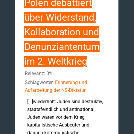
Polen debattiert
über Widerstand,
Kollaboration und
Denunziantentum
im 2. Weltkrieg
Relevanz: 0%
Schlagwörter:
Erinnerung und
Aufarbeitung der NS-Diktatur
[…]wiederholt: Juden sind destruktiv,
staatsfeindlich und antinational,
Juden waren vor dem Krieg
kapitalistische Ausbeuter und
danach kommunistische