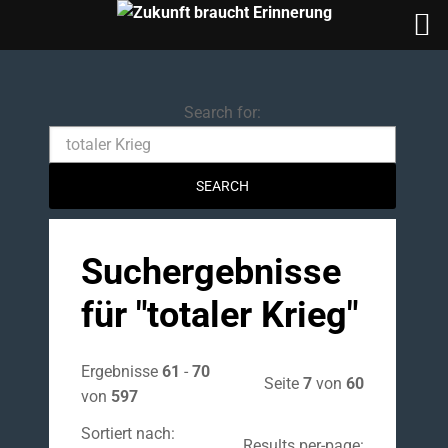
Search for:
Suchergebnisse
für "
totaler Krieg
"
Ergebnisse
61
-
70
Seite
7
von
60
von
597
Sortiert nach:
Results per-page: