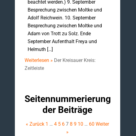
beachtet werden.) 9. September
Besprechung zwischen Moltke und
Adolf Reichwein. 10. September
Besprechung zwischen Moltke und
Adam von Trott zu Solz. Ende
September Aufenthalt Freya und
Helmuth […]
Weiterlesen »
Der Kreisauer Kreis:
Zeitleiste
Seitennummerierung
der Beiträge
« Zurück
1
…
4
5
6
7
8
9
10
…
60
Weiter
»