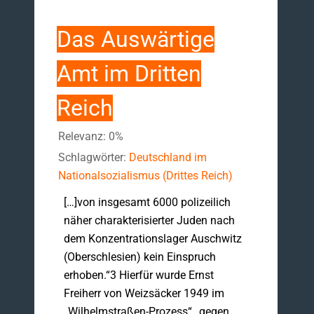
Das Auswärtige
Amt im Dritten
Reich
Relevanz: 0%
Schlagwörter:
Deutschland im
Nationalsozialismus (Drittes Reich)
[…]von insgesamt 6000 polizeilich
näher charakterisierter Juden nach
dem Konzentrationslager Auschwitz
(Oberschlesien) kein Einspruch
erhoben.“3 Hierfür wurde Ernst
Freiherr von Weizsäcker 1949 im
„Wilhelmstraßen-Prozess“ „gegen