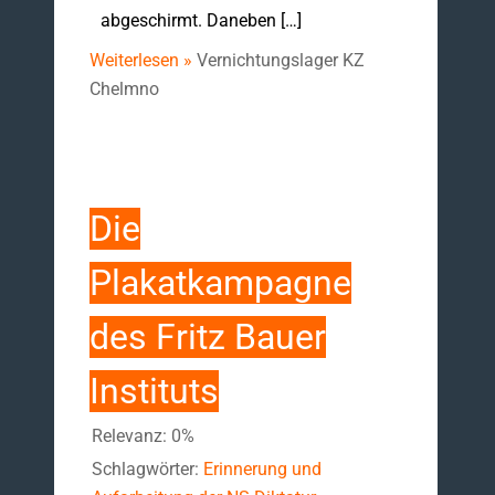
abgeschirmt. Daneben […]
Weiterlesen »
Vernichtungslager KZ
Chelmno
Die
Plakatkampagne
des Fritz Bauer
Instituts
Relevanz: 0%
Schlagwörter:
Erinnerung und