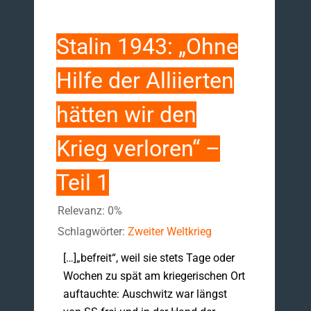
Stalin 1943: „Ohne
Hilfe der Alliierten
hätten wir den
Krieg verloren“ –
Teil 1
Relevanz: 0%
Schlagwörter:
Zweiter Weltkrieg
[…]„befreit“, weil sie stets Tage oder
Wo­chen zu spät am kriegerischen Ort
auftauchte: Auschwitz war längst