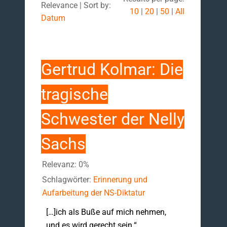
Relevance | Sort by:
10
|
20
|
50
|
All
Datum
Gertrud Kolmar: Die
tragische
Schwester der Nelly
Sachs
Relevanz: 0%
Schlagwörter:
Erinnerung und
Aufarbeitung der NS-Diktatur
[…]ich als Buße auf mich nehmen,
und es wird gerecht sein.“