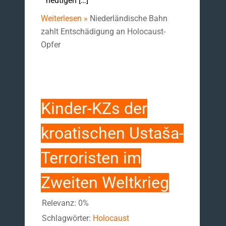
heutigen […]
Weiterlesen »
Niederländische Bahn
zahlt Entschädigung an Holocaust-
Opfer
Kinder-KZs der
kroatischen Ustaša-
Terroristen im
Zweiten Weltkrieg
Relevanz: 0%
Schlagwörter:
Holocaust