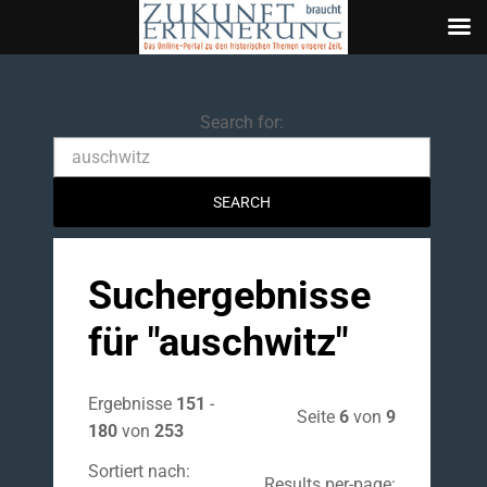
Search
Search for:
Suchergebnisse
für "
auschwitz
"
Ergebnisse
151
-
Seite
6
von
9
180
von
253
Sortiert nach:
Results per-page: