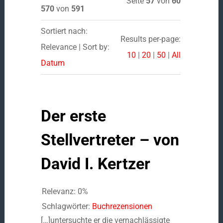
Seite
57
von
60
570
von
591
Sortiert nach:
Results per-page:
Relevance | Sort by:
10
|
20
|
50
|
All
Datum
Der erste
Stellvertreter – von
David I. Kertzer
Relevanz: 0%
Schlagwörter:
Buchrezensionen
[…]untersuchte er die vernachlässigte