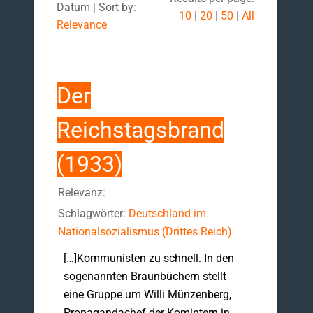
Datum | Sort by:
10
|
20
|
50
|
All
Relevance
Der
Reichstagsbrand
(1933)
Relevanz:
Schlagwörter:
Deutschland im
Nationalsozialismus (Drittes Reich)
[…]Kommunisten zu schnell. In den
sogenannten Braunbüchern stellt
eine Gruppe um Willi Münzenberg,
Propagandachef der Komintern in