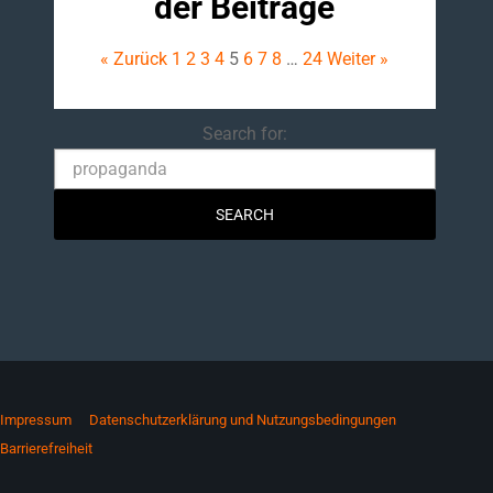
der Beiträge
« Zurück
1
2
3
4
5
6
7
8
…
24
Weiter »
Search
Search for:
Impressum
Datenschutzerklärung und Nutzungsbedingungen
Barrierefreiheit