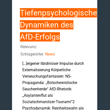
Tiefenpsychologische
Dynamiken des
AfD-Erfolgs
Relevanz:
Schlagwörter:
News
[…]eigener libidinöser Impulse durch
Externalisierung Körperliche
Verseuchungsfantasien: NS-
Propaganda: „Bolschewistische
Seuchenherde“ AfD-Rhetorik:
„Asylantenflut als
Sozialschmarotzer-Tsunami“2
Psychodynamik: Reinheitswahn als