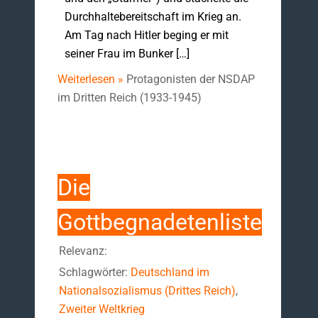
Durchhalte­bereitschaft im Krieg an.
Am Tag nach Hitler beging er mit
seiner Frau im Bunker […]
Weiterlesen »
Protagonisten der NSDAP
im Dritten Reich (1933-1945)
Die
Gottbegnadetenliste
Relevanz:
Schlagwörter:
Deutschland im
Nationalsozialismus (Drittes Reich)
,
Zweiter Weltkrieg