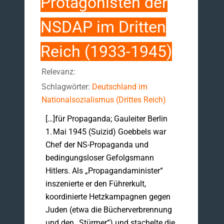
Protagonisten der
NSDAP im Dritten
Reich (1933-1945)
Relevanz:
Schlagwörter:
Deutschland im
Nationalsozialismus (Drittes Reich)
[…]für Propaganda; Gauleiter Berlin
1. Mai 1945 (Suizid) Goebbels war
Chef der NS-Propaganda und
bedingungsloser Gefolgsmann
Hitlers. Als „Propagandaminister“
inszenierte er den Führerkult,
koordinierte Hetzkampagnen gegen
Juden (etwa die Bücherverbrennung
und den „Stürmer“) und stachelte die