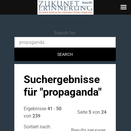
Search
Search for:
Suchergebnisse
für "
propaganda
"
Ergebnisse
41
-
50
Seite
5
von
24
von
239
Sortiert nach:
Results per-page: