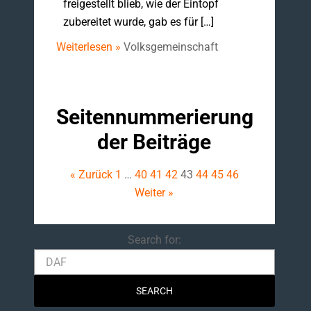
freigestellt blieb, wie der Eintopf
zubereitet wurde, gab es für […]
Weiterlesen »
Volksgemeinschaft
Seitennummerierung
der Beiträge
« Zurück
1
…
40
41
42
43
44
45
46
Weiter »
Search
Search for: