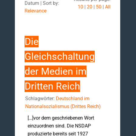
Datum | Sort by:
10
|
20
|
50
|
All
Relevance
Die
Gleichschaltung
der Medien im
Dritten Reich
Schlagwörter:
Deutschland im
Nationalsozialismus (Drittes Reich)
[…]vor dem geschriebenen Wort
einzuordnen sind. Die NSDAP
produzierte bereits seit 1927