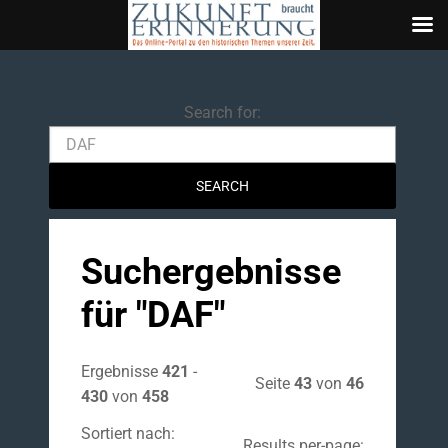
Search
Search for:
Suchergebnisse
für "
DAF
"
Ergebnisse
421
-
Seite
43
von
46
430
von
458
Sortiert nach:
Results per-page: