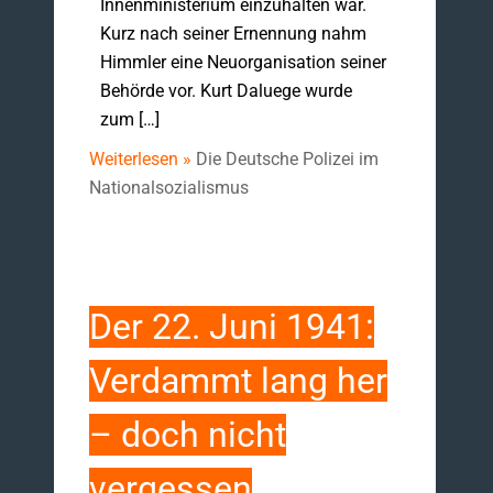
Innenministerium einzuhalten war.
Kurz nach seiner Ernennung nahm
Himmler eine Neuorganisation seiner
Behörde vor. Kurt Daluege wurde
zum […]
Weiterlesen »
Die Deutsche Polizei im
Nationalsozialismus
Der 22. Juni 1941:
Verdammt lang her
– doch nicht
vergessen