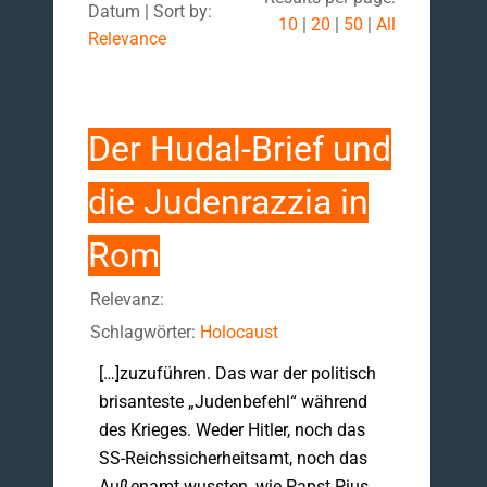
Datum | Sort by:
10
|
20
|
50
|
All
Relevance
Der Hudal-Brief und
die Judenrazzia in
Rom
Relevanz:
Schlagwörter:
Holocaust
[…]zuzuführen. Das war der politisch
brisanteste „Judenbefehl“ während
des Krieges. Weder Hitler, noch das
SS-Reichssicherheitsamt, noch das
Außenamt wussten, wie Papst Pius