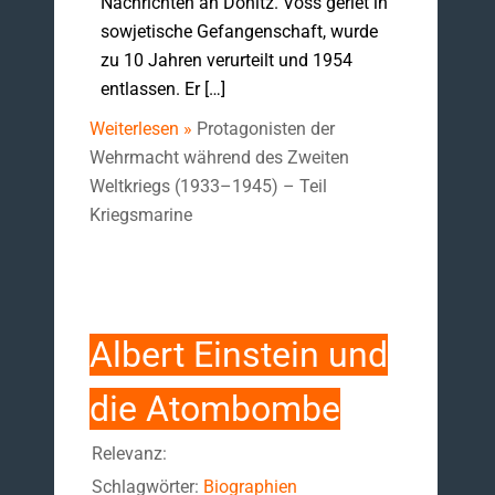
Nachrichten an Dönitz. Voss geriet in
sowjetische Gefangenschaft, wurde
zu 10 Jahren verurteilt und 1954
entlassen. Er […]
Weiterlesen »
Protagonisten der
Wehrmacht während des Zweiten
Weltkriegs (1933–1945) – Teil
Kriegsmarine
Albert Einstein und
die Atombombe
Relevanz:
Schlagwörter:
Biographien