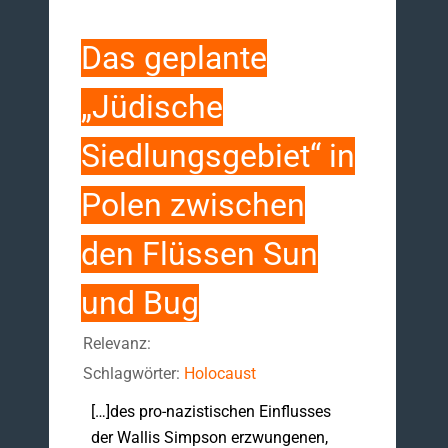
Das geplante
„Jüdische
Siedlungsgebiet“ in
Polen zwischen
den Flüssen Sun
und Bug
Relevanz:
Schlagwörter:
Holocaust
[…]des pro-nazistischen Einflusses
der Wallis Simpson erzwungenen,