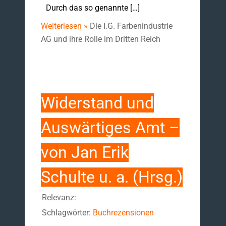
Durch das so genannte […]
Weiterlesen »
Die I.G. Farbenindustrie
AG und ihre Rolle im Dritten Reich
Widerstand und
Auswärtiges Amt –
von Jan Erik
Schulte u. a. (Hrsg.)
Relevanz:
Schlagwörter:
Buchrezensionen