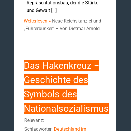
Repräsentationsbau, der die Stärke
und Gewalt […]
Weiterlesen »
Neue Reichskanzlei und
„Führerbunker“ – von Dietmar Arnold
Das Hakenkreuz −
Geschichte des
Symbols des
Nationalsozialismus
Relevanz:
Schlagwörter:
Deutschland im