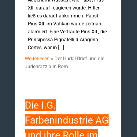
XII. darauf reagieren würde. Hitler
ließ es darauf ankommen. Papst
Pius XII. im Vatikan wurde zeitnah
alarmiert. Eine Vertraute Pius XII., die
Principessa Pignatelli d´Ara­gona
Cortes, war in […]
Weiterlesen »
Der Hudal-Brief und die
Judenrazzia in Rom
Die I.G.
Farbenindustrie AG
und ihre Rolle im