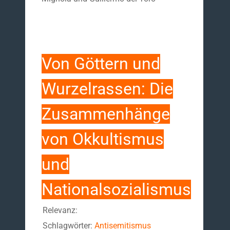
Von Göttern und
Wurzelrassen: Die
Zusammenhänge
von Okkultismus
und
Nationalsozialismus
Relevanz:
Schlagwörter:
Antisemitismus