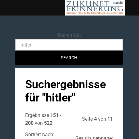
Search
Search for:
Suchergebnisse
für "
hitler
"
Ergebnisse
151
-
Seite
4
von
11
200
von
522
Sortiert nach:
Results per-page: