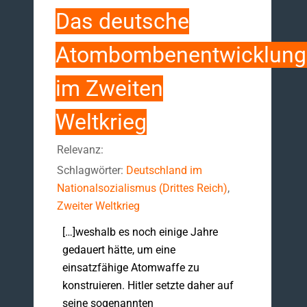
Das deutsche
Atombombenentwicklun
im Zweiten
Weltkrieg
Relevanz:
Schlagwörter:
Deutschland im
Nationalsozialismus (Drittes Reich)
,
Zweiter Weltkrieg
[…]weshalb es noch einige Jahre
gedauert hätte, um eine
einsatzfähige Atomwaffe zu
konstruieren. Hitler setzte daher auf
seine sogenannten