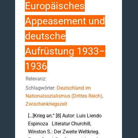
Europäisches
Appeasement und
deutsche
Aufrüstung 1933–
1936
Relevanz:
Schlagwörter:
Deutschland im
Nationalsozialismus (Drittes Reich)
,
Zwischenkriegszeit
[…]Krieg an.“ [8] Autor: Luis Liendo
Espinoza Literatur Churchill,
Winston S.: Der Zweite Weltkrieg.