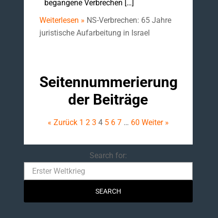
begangene Verbrechen […]
Weiterlesen »
NS-Verbrechen: 65 Jahre
juristische Aufarbeitung in Israel
Seitennummerierung
der Beiträge
« Zurück
1
2
3
4
5
6
7
…
60
Weiter »
Search
Search for: