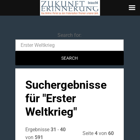
Search
Search for:
Suchergebnisse
für "
Erster
Weltkrieg
"
Ergebnisse
31
-
40
Seite
4
von
60
von
591