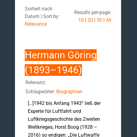
Sortiert nach:
Results per-page:
Datum | Sort by:
10
|
20
|
50
|
All
Relevance
Hermann Göring
(1893–1946)
Relevanz:
Schlagwörter:
Biographien
[…]1942 bis Anfang 1943“ ließ der
Experte für Luftfahrt und
Luftkriegsgeschichte des Zweiten
Weltkrieges, Horst Boog (1928 –
2016) so endigen: „Die Luftwaffe