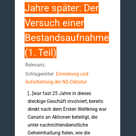
Jahre später: Der
Versuch einer
Bestandsaufnahme
(1. Teil)
Relevanz:
Schlagwörter:
Erinnerung und
Aufarbeitung der NS-Diktatur
[…]war fast 25 Jahre in dieses
dreckige Geschäft involviert; bereits
direkt nach dem Ersten Weltkrieg war
Canaris an Aktionen beteiligt, die
unter nachrichtendienstliche
Geheimhaltung fielen, wie die