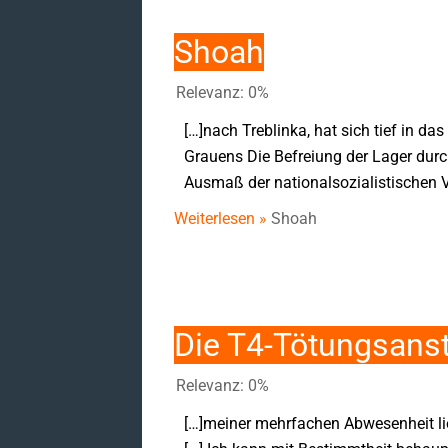
Shoah
Relevanz: 0%
[…]nach Treblinka, hat sich tief in d
Grauens Die Befreiung der Lager durch
Ausmaß der nationalsozialistischen 
Weiterlesen »
Shoah
Die T4-Tötungsanst
Relevanz: 0%
[…]meiner mehrfachen Abwesenheit lief