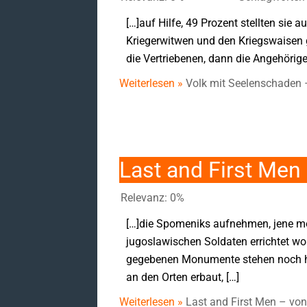
[…]auf Hilfe, 49 Prozent stellten sie 
Kriegerwitwen und den Kriegswaisen 
die Vertriebenen, dann die Angehörigen
Weiterlesen »
Volk mit Seelenschaden
Last and First Me
Relevanz: 0%
[…]die Spomeniks aufnehmen, jene mo
jugoslawischen Soldaten errichtet wo
gegebenen Monumente stehen noch he
an den Orten erbaut, […]
Weiterlesen »
Last and First Men – v