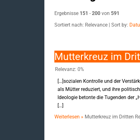
Ergebnisse
151
-
200
von
591
Sortiert nach: Relevance | Sort by:
Dat
Mutterkreuz im Dri
Relevanz: 0%
[…]sozialen Kontrolle und der Verstärk
als Mütter reduziert, und ihre politis
Ideologie betonte die Tugenden der „H
[…]
Weiterlesen »
Mutterkreuz im Dritten R