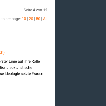
Seite
4
von
12
lts per-page:
10
|
20
|
50
|
All
ch)
ster Linie auf ihre Rolle
tionalsozialistische
se Ideologie setzte Frauen