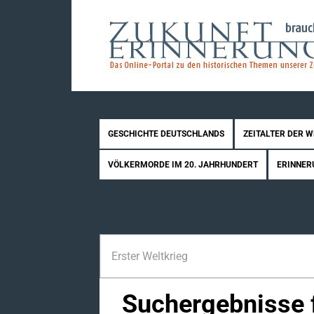
GESCHICHTE DEUTSCHLANDS
ZEITALTER DER 
VÖLKERMORDE IM 20. JAHRHUNDERT
ERINNER
Suchergebnisse f