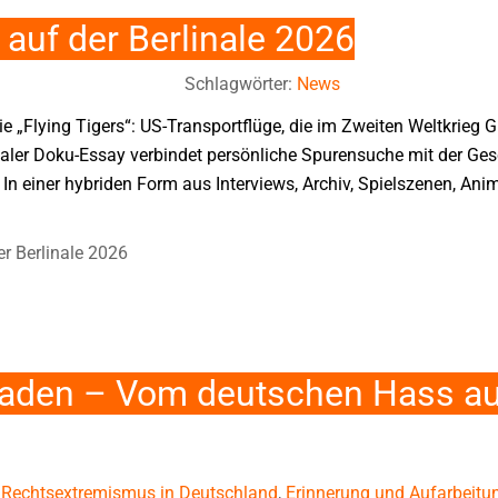
auf der Berlinale 2026
Schlagwörter:
News
e „Flying Tigers“: US-Transportflüge, die im Zweiten Weltkrieg 
onaler Doku-Essay verbindet persönliche Spurensuche mit der Ges
In einer hybriden Form aus Interviews, Archiv, Spielszenen, An
r Berlinale 2026
haden – Vom deutschen Hass a
:
Rechtsextremismus in Deutschland
,
Erinnerung und Aufarbeitun