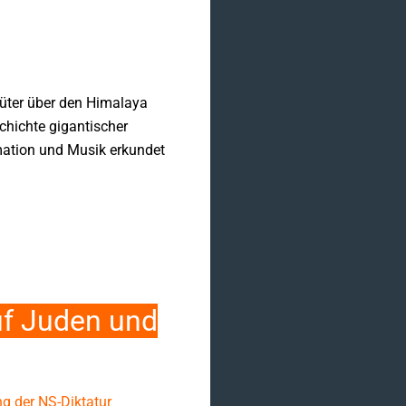
Güter über den Himalaya
chichte gigantischer
imation und Musik erkundet
uf Juden und
g der NS-Diktatur