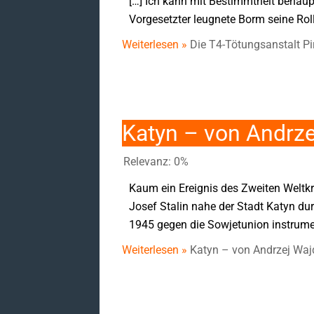
[…] Ich kann mit Bestimmtheit behaupt
Vorgesetzter leugnete Borm seine Roll
Weiterlesen »
Die T4-Tötungsanstalt P
Katyn – von Andrz
Relevanz: 0%
Kaum ein Ereignis des Zweiten Weltkri
Josef Stalin nahe der Stadt Katyn d
1945 gegen die Sowjetunion instrumen
Weiterlesen »
Katyn – von Andrzej Waj