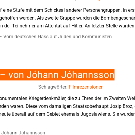
auf eine Stufe mit dem Schicksal anderer Personengruppen. In erst
geholfen werden. Als zweite Gruppe wurden die Bombengeschädig
 der Teilnehmer am Attentat auf Hitler. An letzter Stelle wurden 
 – Vom deutschen Hass auf Juden und Kommunisten
n – von Jóhann Jóhannsson
Schlagwörter:
Filmrezensionen
numentalen Kriegerdenkmäler, die zu Ehren der im Zweiten Welt
rden waren. Diese vom damaligen Staatsoberhaupt Josip Broz, g
ute überall auf dem Gebiet ehemals Jugoslawiens. Sie wurde
on Jóhann Jóhannsson