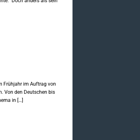
hte.“ Doch anders als sein
im Frühjahr im Auftrag von
n. Von den Deutschen bis
hema in […]