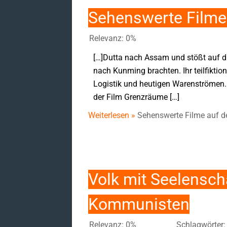
Sehenswerte Filme 
Relevanz: 0%
[…]Dutta nach Assam und stößt auf di
nach Kunming brachten. Ihr teilfikti
Logistik und heutigen Warenströmen. 
der Film Grenzräume […]
Weiterlesen »
Sehenswerte Filme auf de
Volk mit Seelensc
Kommunisten
Relevanz: 0%
Schlagwörter