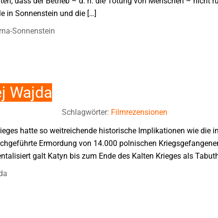
en, dass der Betrieb – d. h. die Tötung von Menschen – nicht ru
e in Sonnenstein und die […]
irna-Sonnenstein
ej Wajda
Schlagwörter:
Filmrezensionen
eges hatte so weitreichende historische Implikationen wie die 
urchgeführte Ermordung von 14.000 polnischen Kriegsgefangene
talisiert galt Katyn bis zum Ende des Kalten Krieges als Tabut
da