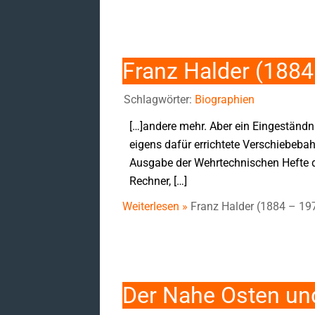
Franz Halder (1884
Schlagwörter:
Biographien
[…]andere mehr. Aber ein Eingeständ
eigens dafür errichtete Verschiebebah
Ausgabe der Wehrtechnischen Hefte die
Rechner, […]
Weiterlesen »
Franz Halder (1884 – 19
Der Nahe Osten un