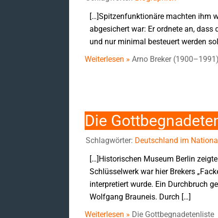
[…]Spitzenfunktionäre machten ihm wer
abgesichert war: Er ordnete an, dass
und nur minimal besteuert werden sol
Weiterlesen »
Arno Breker (1900–1991
Die Gottbegnadeten
Schlagwörter:
Deutschland im National
[…]Historischen Museum Berlin zeigt
Schlüsselwerk war hier Brekers „Fack
interpretiert wurde. Ein Durchbruch g
Wolfgang Brauneis. Durch […]
Weiterlesen »
Die Gottbegnadetenliste