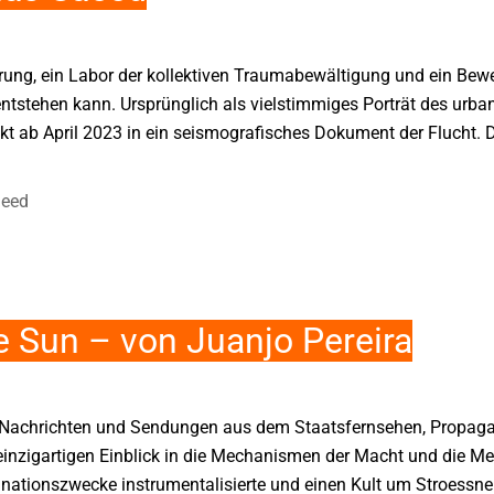
rung, ein Labor der kollektiven Traumabewältigung und ein Bewei
ntstehen kann. Ursprünglich als vielstimmiges Porträt des urb
ekt ab April 2023 in ein seismografisches Dokument der Flucht. D
aeed
e Sun – von Juanjo Pereira
t Nachrichten und Sendungen aus dem Staatsfernsehen, Propag
einzigartigen Einblick in die Mechanismen der Macht und die M
inationszwecke instrumentalisierte und einen Kult um Stroessne