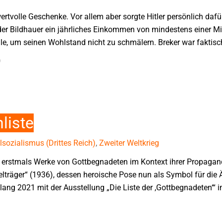
tvolle Geschenke. Vor allem aber sorgte Hitler persönlich dafür,
 der Bildhauer ein jährliches Einkommen von mindestens einer Mi
le, um seinen Wohlstand nicht zu schmälern. Breker war faktisch
)
liste
sozialismus (Drittes Reich)
,
Zweiter Weltkrieg
e erstmals Werke von Gottbegnadeten im Kontext ihrer Propagan
elträger“ (1936), dessen heroische Pose nun als Symbol für die 
elang 2021 mit der Ausstellung „Die Liste der ,Gottbegnadeten‘“ 