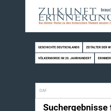
GESCHICHTE DEUTSCHLANDS
ZEITALTER DER 
VÖLKERMORDE IM 20. JAHRHUNDERT
ERINNER
Suchergebnisse f