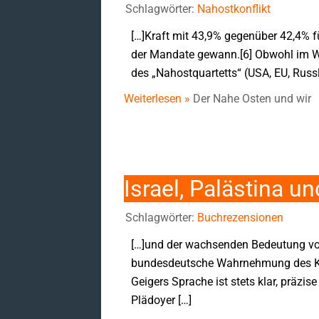
Schlagwörter:
Nahostkonflikt
[…]Kraft mit 43,9% gegenüber 42,4% 
der Mandate gewann.[6] Obwohl im We
des „Nahostquartetts“ (USA, EU, Russ
Weiterlesen »
Der Nahe Osten und wir
Israel, Palästina u
Schlagwörter:
Buchrezensionen
[…]und der wachsenden Bedeutung von 
bundesdeutsche Wahrnehmung des Konf
Geigers Sprache ist stets klar, präzi
Plädoyer […]