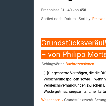
Ergebnisse
31
-
40
von
458
Sortiert nach: Datum | Sort by:
Relevan
Grundstücksveräuß
– von Philipp Mort
Schlagwörter:
Buchrezensionen
[…]für gesperrte Vermögen, die die Di
Versicherungspolicen sowie – wenn 
Vergleichsverhandlungen zwischen Ber
Wiedergutmachungsamts. Eine Haftung
Weiterlesen »
Grundstücksveräußerunge