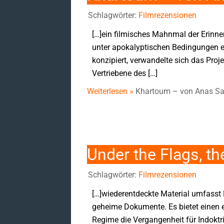
Schlagwörter:
Filmrezensionen
[…]ein filmisches Mahnmal der Erinne
unter apokalyptischen Bedingungen e
konzipiert, verwandelte sich das Proj
Vertriebene des […]
Weiterlesen »
Khartoum – von Anas S
Under the Flags, th
Schlagwörter:
Filmrezensionen
[…]wiederentdeckte Material umfass
geheime Dokumente. Es bietet einen 
Regime die Vergangenheit für Indoktr