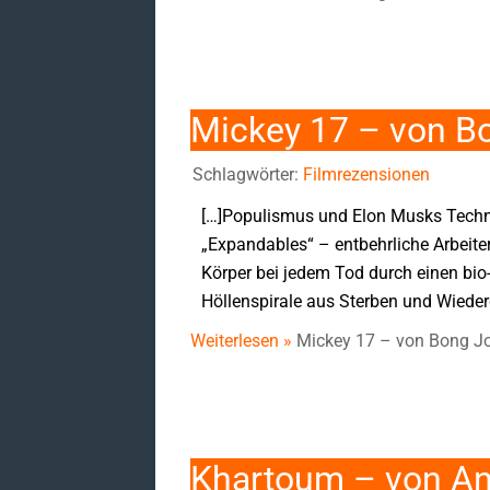
Mickey 17 – von B
Schlagwörter:
Filmrezensionen
[…]Populismus und Elon Musks Technok
„Expandables“ – entbehrliche Arbeite
Körper bei jedem Tod durch einen bio
Höllenspirale aus Sterben und Wiede
Weiterlesen »
Mickey 17 – von Bong J
Khartoum – von A