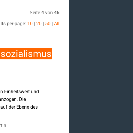
Seite
4
von
46
lts per-page:
10
|
20
|
50
|
All
lsozialismus
en Einheitswert und
anzogen. Die
 auf der Ebene des
tin