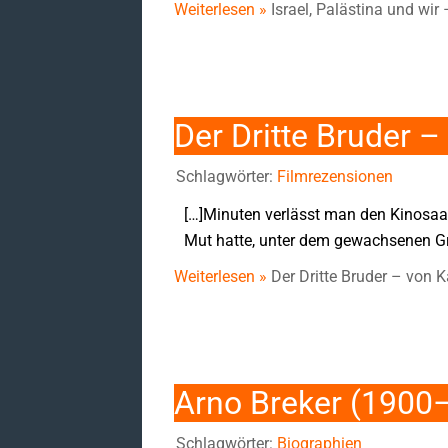
Weiterlesen »
Israel, Palästina und wi
Der Dritte Bruder –
Schlagwörter:
Filmrezensionen
[…]Minuten verlässt man den Kinosaal
Mut hatte, unter dem gewachsenen Gra
Weiterlesen »
Der Dritte Bruder – von K
Arno Breker (1900
Schlagwörter:
Biographien