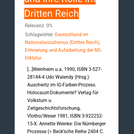
Dritten Reich
Relevanz: 0%
Schlagwörter:
Deutschland im
Nationalsozialismus (Drittes Reich)
,
Erinnerung und Aufarbeitung der NS-
Diktatur
[…]Weinheim u.a. 1990, ISBN 3-527-
28144-4 Udo Walendy (Hrsg.):
Auschwitz im IG-Farben-Prozess.
Holocaust-Dokumente? Verlag für
Volkstum u.
Zeitgeschichtsforschung,
Vlotho/Weser 1981, ISBN 3-922252-
15-X. Annette Weinke: Die Nürnberger
Prozesse (= Beck’sche Reihe 2404 C.