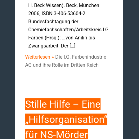
H. Beck Wissen). Beck, München
2006, ISBN 3-406-53604-2
Bundesfachtagung der
Chemiefachschaften/Arbeitskreis I.G.
Farben (Hrsg.): …von Anilin bis
Zwangsarbeit. Der […]
Weiterlesen »
Die I.G. Farbenindustrie
AG und ihre Rolle im Dritten Reich
Stille Hilfe – Eine
„Hilfsorganisation“
für NS-Mörder