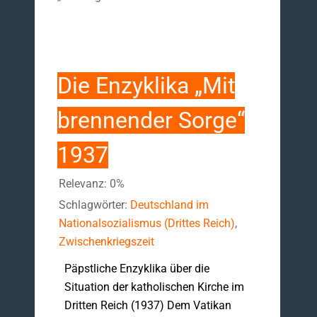
Die Enzyklika „Mit
brennender Sorge“
1937
Relevanz: 0%
Schlagwörter:
Deutschland im
Nationalsozialismus (Drittes Reich)
,
Zwischenkriegszeit
Päpstliche Enzyklika über die
Situation der katholischen Kirche im
Dritten Reich (1937) Dem Vatikan