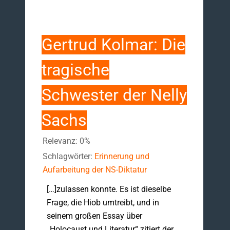
Gertrud Kolmar: Die
tragische
Schwester der Nelly
Sachs
Relevanz: 0%
Schlagwörter:
Erinnerung und
Aufarbeitung der NS-Diktatur
[…]zulassen konnte. Es ist dieselbe
Frage, die Hiob umtreibt, und in
seinem großen Essay über
„Holocaust und Literatur“ zitiert der