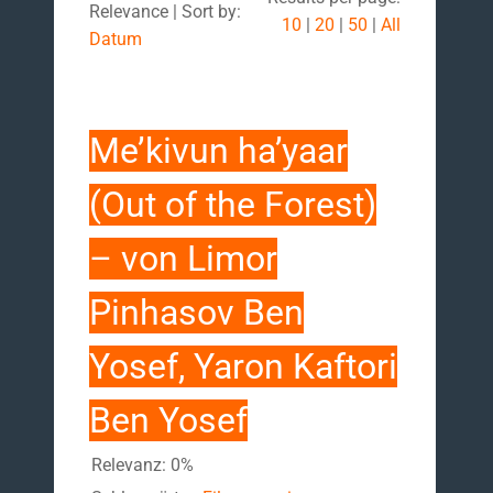
Relevance | Sort by:
10
|
20
|
50
|
All
Datum
Me’kivun ha’yaar
(Out of the Forest)
– von Limor
Pinhasov Ben
Yosef, Yaron Kaftori
Ben Yosef
Relevanz: 0%