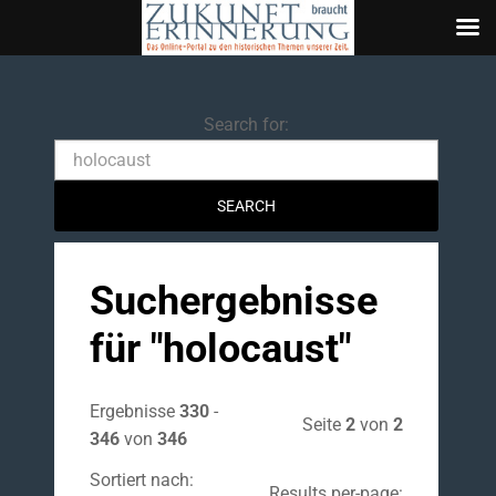
Search
Search for:
Suchergebnisse
für "
holocaust
"
Ergebnisse
330
-
Seite
2
von
2
346
von
346
Sortiert nach:
Results per-page: