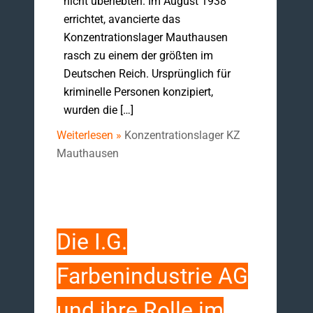
nicht überlebten. Im August 1938
errichtet, avancierte das
Konzentrationslager Mauthausen
rasch zu einem der größten im
Deutschen Reich. Ursprünglich für
kriminelle Personen konzipiert,
wurden die […]
Weiterlesen »
Konzentrationslager KZ
Mauthausen
Die I.G.
Farbenindustrie AG
und ihre Rolle im