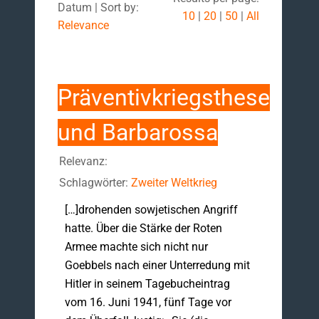
Datum | Sort by:
10
|
20
|
50
|
All
Relevance
Präventivkriegsthese
und Barbarossa
Relevanz:
Schlagwörter:
Zweiter Weltkrieg
[…]drohenden sowjetischen Angriff
hatte. Über die Stärke der Roten
Armee machte sich nicht nur
Goebbels nach einer Unterredung mit
Hitler in seinem Tagebucheintrag
vom 16. Juni 1941, fünf Tage vor