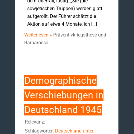
dem Überfall, lustig: „Sie (die
sowjetischen Truppen) werden glatt
aufgerollt. Der Führer schätzt die
Aktion auf etwa 4 Monate, ich […]
Weiterlesen »
Präventivkriegsthese und
Barbarossa
Demographische
Verschiebungen in
Deutschland 1945
Relevanz:
Schlagwörter:
Deutschland unter