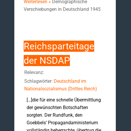
Weiterlesen »
Demographische
Verschiebungen in Deutschland 1945
Reichsparteitage
der NSDAP
Relevanz:
Schlagwörter:
Deutschland im
Nationalsozialismus (Drittes Reich)
[…]die für eine schnelle Übermittlung
der gewünschten Botschaften
sorgten. Der Rundfunk, den
Goebbels‘ Propagandaministerium
vollständig beherrschte, übertrug die