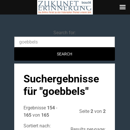
Search
Search for:
Suchergebnisse
für "
goebbels
"
Ergebnisse
154
-
Seite
2
von
2
165
von
165
Sortiert nach:
Results per-page: