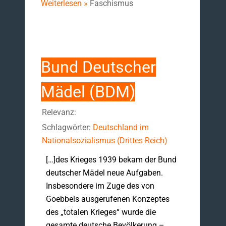
Weiterlesen »
Faschismus
Bund Deutscher
Mädel (BDM)
Relevanz:
Schlagwörter:
Deutschland im
Nationalsozialismus (Drittes Reich)
[…]des Krieges 1939 bekam der Bund
deutscher Mädel neue Aufgaben.
Insbesondere im Zuge des von
Goebbels ausgerufenen Konzeptes
des „totalen Krieges“ wurde die
gesamte deutsche Bevölkerung –