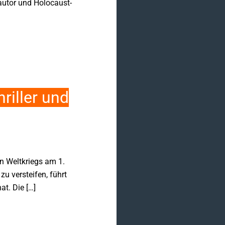
autor und Holocaust-
riller und
n Weltkriegs am 1.
u versteifen, führt
t. Die […]