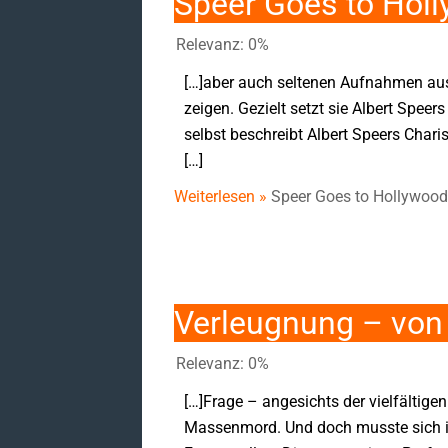
Speer Goes to Hol
Relevanz: 0%
[…]aber auch seltenen Aufnahmen aus 
zeigen. Gezielt setzt sie Albert Spee
selbst beschreibt Albert Speers Chari
[…]
Weiterlesen »
Speer Goes to Hollywoo
Verleugnung – von
Relevanz: 0%
[…]Frage – angesichts der vielfältig
Massenmord. Und doch musste sich im 