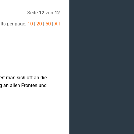
Seite
12
von
12
lts per-page:
10
|
20
|
50
|
All
rt man sich oft an die
eg an allen Fronten und