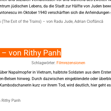
ntrum jüdischen Lebens, da die Stadt zur Hälfte von Juden bewo
tonescu im Oktober 1940 verschärften sich die Anfeindungen 
ră (The Exit of the Trains) – von Radu Jude, Adrian Cioflâncă
d) – von Rithy Panh
Schlagwörter:
Filmrezensionen
 über Napalmopfer in Vietnam, halbtote Soldaten aus dem Erste
en-Belsen hinweg. Durch dazwischen eingeblendete oder überb
 Kambodschanerin kurz vor ihrem Tod, wird deutlich, hier geht
on Rithy Panh