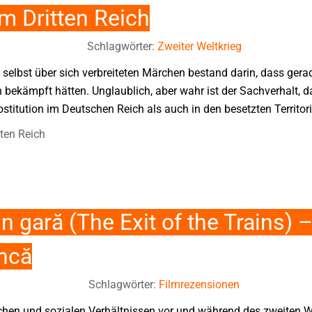
im Dritten Reich
Schlagwörter:
Zweiter Weltkrieg
 selbst über sich verbreiteten Märchen bestand darin, dass gerade
 bekämpft hätten. Unglaublich, aber wahr ist der Sachverhalt, d
titution im Deutschen Reich als auch in den besetzten Territori
tten Reich
din gară (The Exit of the Trains)
âncă
Schlagwörter:
Filmrezensionen
ischen und sozialen Verhältnissen vor und während des zweiten 