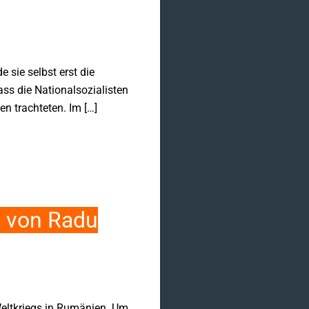
 sie selbst erst die
ass die Nationalsozialisten
en trachteten. Im […]
 – von Radu
Weltkriegs in Rumänien. Um