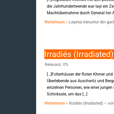
die Jahrhundertwende war Iași ein Ze
Machtübernahme durch General Ion An
Weiterlesen »
Leşirea trenurilor din ga
Irradiés (Irradiate
Relevanz: 0%
[…]Folterhäuser der Roten Khmer und
Überlebende aus Auschwitz und Berg
einzelnen Personen, wie einer jungen
Schicksale, um das […]
Weiterlesen »
Irradiés (Irradiated) – v