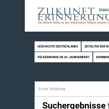
GESCHICHTE DEUTSCHLANDS
ZEITALTER DER 
VÖLKERMORDE IM 20. JAHRHUNDERT
ERINNER
Suchergebnisse f