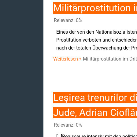
Militärprostitution 
Relevanz: 0%
Eines der von den Nationalsozialisten
Prostitution verboten und entschieden
nach der totalen Überwachung der Pros
Weiterlesen »
Militärprostitution im Dri
Leşirea trenurilor 
Jude, Adrian Ciofl
Relevanz: 0%
[…]Regisseure intensiv mit den polit