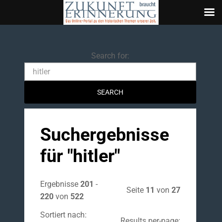
Search
Search for:
Suchergebnisse
für "
hitler
"
Ergebnisse
201
-
Seite
11
von
27
220
von
522
Sortiert nach:
Results per-page: