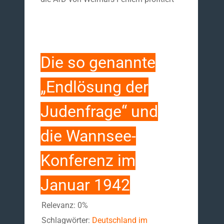
Die so genannte
„Endlösung der
Judenfrage“ und
die Wannsee-
Konferenz im
Januar 1942
Relevanz: 0%
Schlagwörter:
Deutschland im