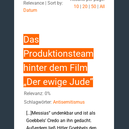
Relevance | Sort by:
10
|
20
|
50
|
All
Datum
Das
Produktionsteam
hinter dem Film
„Der ewige Jude“
Relevanz: 0%
Schlagwörter:
Antisemitismus
[…]Messias“ undenkbar und ist als
Goebbels‘ Credo an ihn gedacht.
Außerdem ließ Hitler Goebbels den