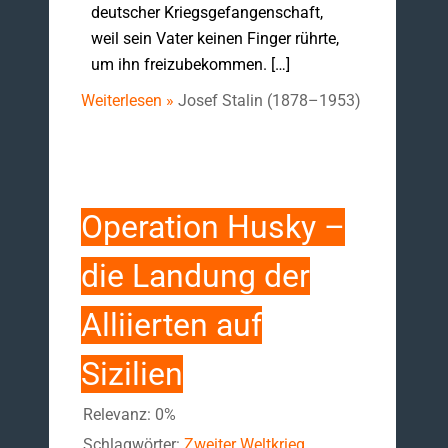
deutscher Kriegsgefangenschaft,
weil sein Vater keinen Finger rührte,
um ihn freizubekommen. […]
Weiterlesen »
Josef Stalin (1878–1953)
Operation Husky –
die Landung der
Alliierten auf
Sizilien
Relevanz: 0%
Schlagwörter:
Zweiter Weltkrieg