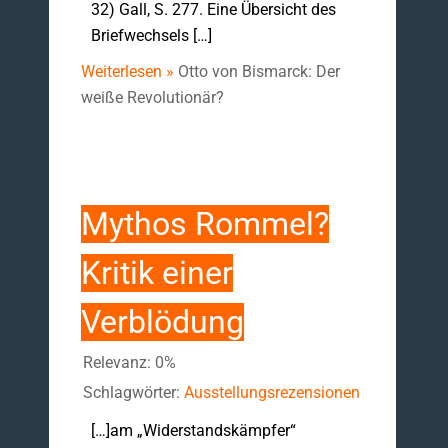
32) Gall, S. 277. Eine Übersicht des
Briefwechsels […]
Weiterlesen »
Otto von Bismarck: Der
weiße Revolutionär?
Mythos Rommel?
Kritik einer
Verblödung
Relevanz: 0%
Schlagwörter:
Ausstellungsrezensionen
[…]am „Widerstandskämpfer“