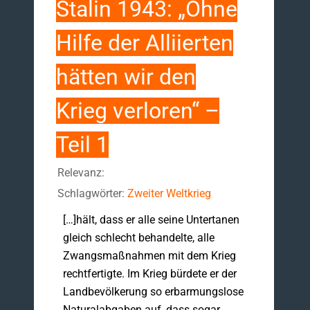
Stalin 1943: „Ohne
Hilfe der Alliierten
hätten wir den
Krieg verloren“ –
Teil 1
Relevanz:
Schlagwörter:
Zweiter Weltkrieg
[…]hält, dass er alle seine Untertanen
gleich schlecht behandelte, alle
Zwangsmaßnahmen mit dem Krieg
recht­fertigte. Im Krieg bür­dete er der
Landbevölkerung so erbarmungslose
Naturalabgaben auf, dass sogar