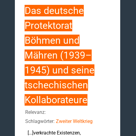
Das deutsche
Protektorat
Böhmen und
Mähren (1939–
1945) und seine
tschechischen
Kollaborateure
Relevanz:
Schlagwörter:
Zweiter Weltkrieg
[…]verkrachte Existenzen,