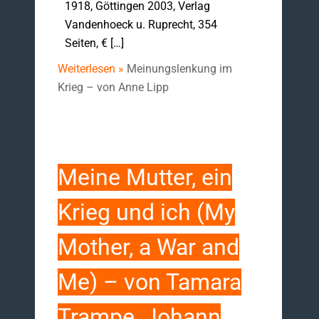
1918, Göttingen 2003, Verlag
Vandenhoeck u. Ruprecht, 354
Seiten, € […]
Weiterlesen »
Meinungslenkung im
Krieg – von Anne Lipp
Meine Mutter, ein
Krieg und ich (My
Mother, a War and
Me) – von Tamara
Trampe, Johann