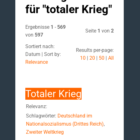
für "
totaler Krieg
"
Ergebnisse
1
-
569
Seite
1
von
2
von
597
Sortiert nach:
Results per-page:
Datum | Sort by:
10
|
20
|
50
|
All
Relevance
Totaler Krieg
Relevanz:
Schlagwörter:
Deutschland im
Nationalsozialismus (Drittes Reich)
,
Zweiter Weltkrieg