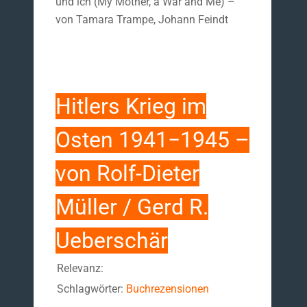
und ich (My Mother, a War and Me) –
von Tamara Trampe, Johann Feindt
Hitlers Krieg im
Osten 1941−1945 –
von Rolf-Dieter
Müller / Gerd R.
Ueberschär
Relevanz:
Schlagwörter:
Buchrezensionen