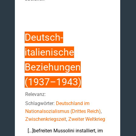
Deutsch-
italienische
Beziehungen
(1937–1943)
Relevanz:
Schlagwörter:
Deutschland im
Nationalsozialismus (Drittes Reich)
,
Zwischenkriegszeit
,
Zweiter Weltkrieg
[…]befreiten Mussolini installiert, im