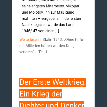
seine eng­sten Mitarbeiter, Mikojan
und Molotov, ihn zur Mäßigung
mahnten – verge­bens! ­In der ersten
Nachkriegszeit wurde das Land
1946/ 47 von einer […]
Weiterlesen »
Stalin 1943: „Ohne Hilfe
der Alliierten hätten wir den Krieg
verloren“ – Teil 1
Der Erste Weltkrieg:
Ein Krieg der
Dichter und Denker