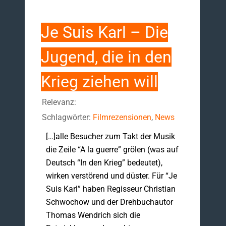
Je Suis Karl – Die
Jugend, die in den
Krieg ziehen will
Relevanz:
Schlagwörter:
Filmrezensionen
,
News
[…]alle Besucher zum Takt der Musik
die Zeile “A la guerre” grölen (was auf
Deutsch “In den Krieg” bedeutet),
wirken verstörend und düster. Für “Je
Suis Karl” haben Regisseur Christian
Schwochow und der Drehbuchautor
Thomas Wendrich sich die