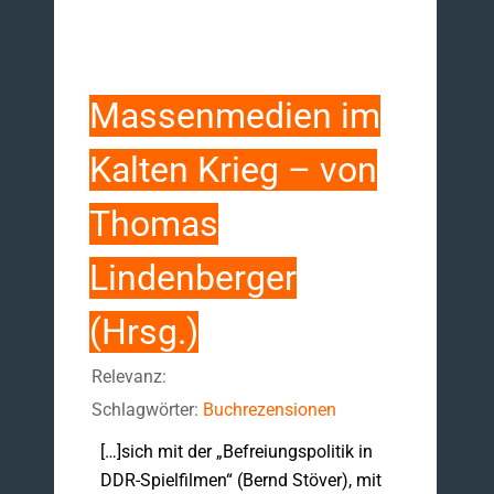
Massenmedien im
Kalten Krieg – von
Thomas
Lindenberger
(Hrsg.)
Relevanz:
Schlagwörter:
Buchrezensionen
[…]sich mit der „Befreiungspolitik in
DDR-Spielfilmen“ (Bernd Stöver), mit