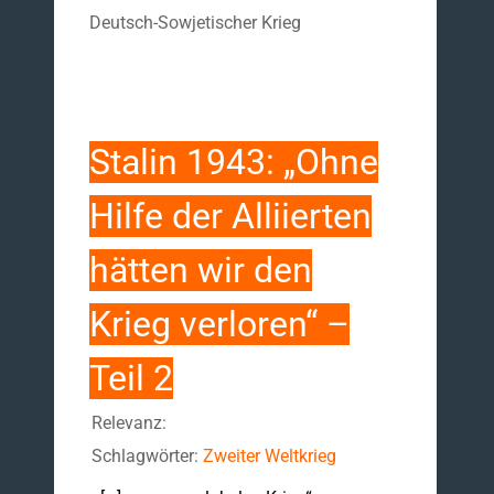
Deutsch-Sowjetischer Krieg
Stalin 1943: „Ohne
Hilfe der Alliierten
hätten wir den
Krieg verloren“ –
Teil 2
Relevanz:
Schlagwörter:
Zweiter Weltkrieg