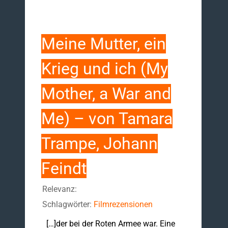
Meine Mutter, ein
Krieg und ich (My
Mother, a War and
Me) – von Tamara
Trampe, Johann
Feindt
Relevanz:
Schlagwörter:
Filmrezensionen
[…]der bei der Roten Armee war. Eine