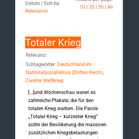
Datum | Sort by:
10
|
20
|
50
|
All
Relevance
Totaler Krieg
Relevanz:
Schlagwörter:
Deutschland im
Nationalsozialismus (Drittes Reich)
,
Zweiter Weltkrieg
[…]und Wochenschau waren es
zahlreiche Plakate, die für den
totalen Krieg warben. Die Parole
„Totaler Krieg – kürzester Krieg“
sollte der Bevölkerung die massiven
zusätzlichen Kriegsbelastungen