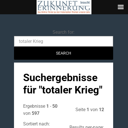
Search
Search for:
Suchergebnisse
für "
totaler Krieg
"
Ergebnisse
1
-
50
Seite
1
von
12
von
597
Sortiert nach:
Results per-page: