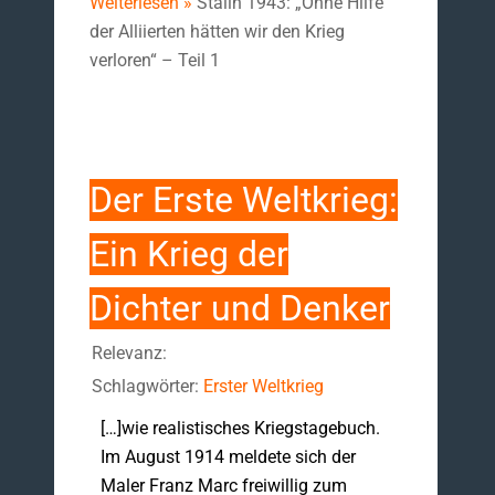
Weiterlesen »
Stalin 1943: „Ohne Hilfe
der Alliierten hätten wir den Krieg
verloren“ – Teil 1
Der Erste Weltkrieg:
Ein Krieg der
Dichter und Denker
Relevanz:
Schlagwörter:
Erster Weltkrieg
[…]wie realistisches Kriegstagebuch.
Im August 1914 meldete sich der
Maler Franz Marc freiwillig zum