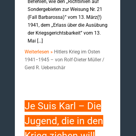
Befehlen, wie den „Richtlinien auf
Sondergebieten zur Weisung Nr. 21
(Fall Barbarossa)“ vom 13. März(!)
1941, dem „Erlass über die Ausübung
der Kriegsgerichtsbarkeit“ vom 13.
Mai […]
Weiterlesen »
Hitlers Krieg im Osten
1941−1945 – von Rolf-Dieter Müller /
Gerd R. Ueberschär
Je Suis Karl – Die
Jugend, die in den
Krieg ziehen will