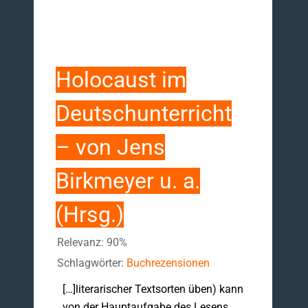
Holocaust im
Deutschunterricht
– von Jens
Birkmeyer u. a.
(Hrsg.)
Relevanz: 90%
Schlagwörter:
Buchrezensionen
[…]literarischer Textsorten üben) kann
von der Hauptaufgabe des Lesens