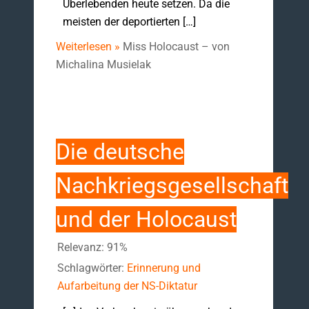
Überlebenden heute setzen. Da die
meisten der deportierten […]
Weiterlesen »
Miss Holocaust – von
Michalina Musielak
Die deutsche
Nachkriegsgesellschaft
und der Holocaust
Relevanz: 91%
Schlagwörter:
Erinnerung und
Aufarbeitung der NS-Diktatur