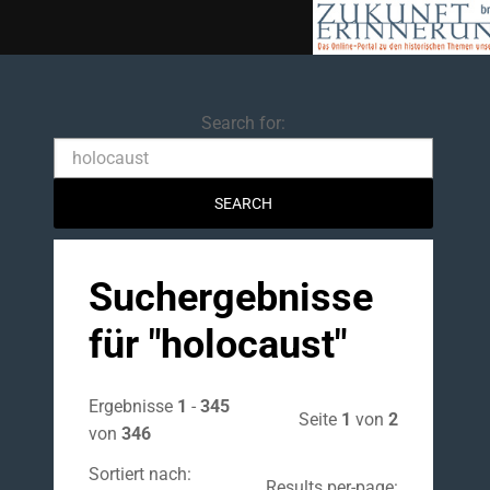
Search
Search for:
Suchergebnisse
für "
holocaust
"
Ergebnisse
1
-
345
Seite
1
von
2
von
346
Sortiert nach:
Results per-page: