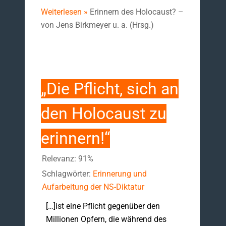
Weiterlesen »
Erinnern des Holocaust? –
von Jens Birkmeyer u. a. (Hrsg.)
„Die Pflicht, sich an
den Holocaust zu
erinnern!“
Relevanz: 91%
Schlagwörter:
Erinnerung und
Aufarbeitung der NS-Diktatur
[…]ist eine Pflicht gegenüber den
Millionen Opfern, die während des