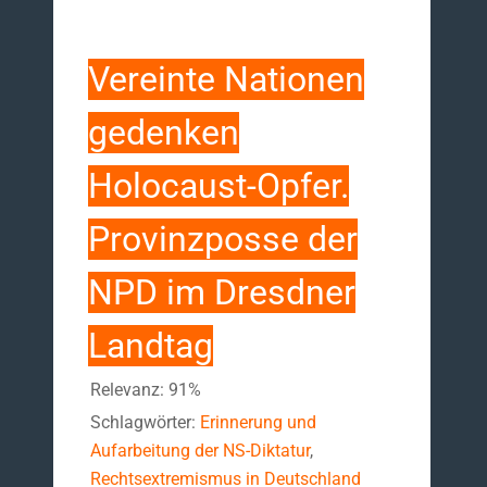
Vereinte Nationen
gedenken
Holocaust-Opfer.
Provinzposse der
NPD im Dresdner
Landtag
Relevanz: 91%
Schlagwörter:
Erinnerung und
Aufarbeitung der NS-Diktatur
,
Rechtsextremismus in Deutschland