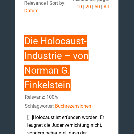
Relevance | Sort by:
10
|
20
|
50
|
All
Datum
Die Holocaust-
Industrie – von
Norman G.
Finkelstein
Relevanz: 100%
Schlagwörter:
Buchrezensionen
[…]Holocaust ist erfunden worden. Er
leugnet die Judenvernichtung nicht,
sondern behauptet, dass der