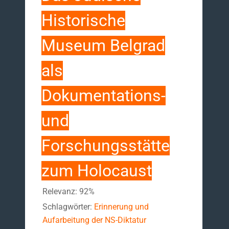
Historische
Museum Belgrad
als
Dokumentations-
und
Forschungsstätte
zum Holocaust
Relevanz: 92%
Schlagwörter:
Erinnerung und
Aufarbeitung der NS-Diktatur