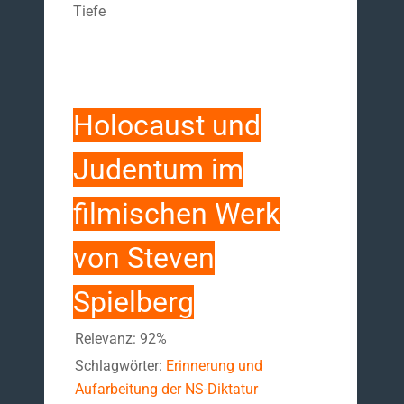
Tiefe
Holocaust und
Judentum im
filmischen Werk
von Steven
Spielberg
Relevanz: 92%
Schlagwörter:
Erinnerung und
Aufarbeitung der NS-Diktatur