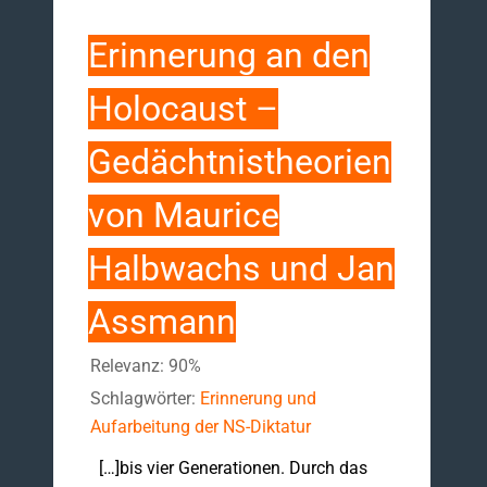
Erinnerung an den
Holocaust –
Gedächtnistheorien
von Maurice
Halbwachs und Jan
Assmann
Relevanz: 90%
Schlagwörter:
Erinnerung und
Aufarbeitung der NS-Diktatur
[…]bis vier Generationen. Durch das