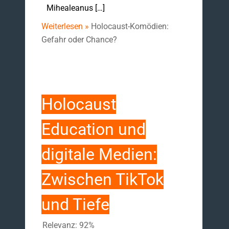
Mihealeanus […]
Weiterlesen »
Holocaust-Komödien:
Gefahr oder Chance?
Holocaust
Education und
digitale Medien:
Zwischen TikTok
und Tiefe
Relevanz: 92%