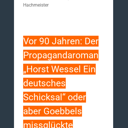
Hachmeister
Vor 90 Jahren: Der
Propagandaroman
„Horst Wessel Ein
deutsches
Schicksal“ oder
aber Goebbels
missglückte