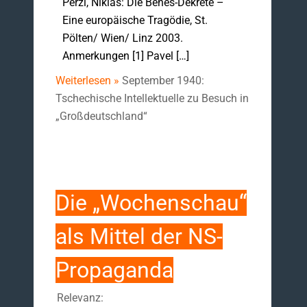
Perzi, Niklas: Die Beneš-Dekrete –
Eine europäische Tragödie, St.
Pölten/ Wien/ Linz 2003.
Anmerkungen [1] Pavel […]
Weiterlesen »
September 1940:
Tschechische Intellektuelle zu Besuch in
„Großdeutschland“
Die „Wochenschau“
als Mittel der NS-
Propaganda
Relevanz: