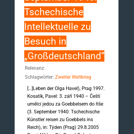
Tschechische
Intellektuelle zu
Besuch in
„Großdeutschland“
Relevanz:
Schlagwörter:
Zweiter Weltkrieg
[…]Leben der Olga Havel), Prag 1997.
Kosatík, Pavel: 3. září 1940 – Čeští
umělci jedou za Goebbelsem do říše
(3. September 1940: Tschechische
Künstler reisen zu Goebbels ins
Reich), in: Týden (Prag) 29.8.2005