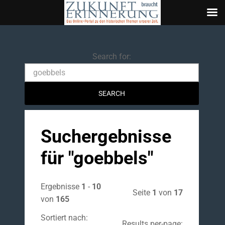
Search
Search for:
Suchergebnisse
für "
goebbels
"
Ergebnisse
1
-
10
Seite
1
von
17
von
165
Sortiert nach:
Results per-page: