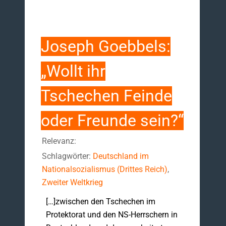
Joseph Goebbels:
„Wollt ihr
Tschechen Feinde
oder Freunde sein?“
Relevanz:
Schlagwörter:
Deutschland im
Nationalsozialismus (Drittes Reich)
,
Zweiter Weltkrieg
[…]zwischen den Tschechen im
Protektorat und den NS-Herrschern in