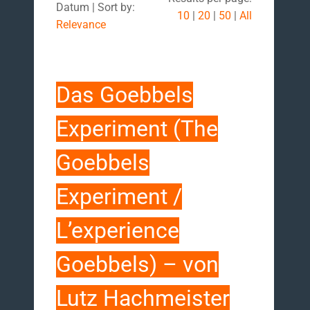
Datum | Sort by:
10
|
20
|
50
|
All
Relevance
Das Goebbels
Experiment (The
Goebbels
Experiment /
L’experience
Goebbels) – von
Lutz Hachmeister