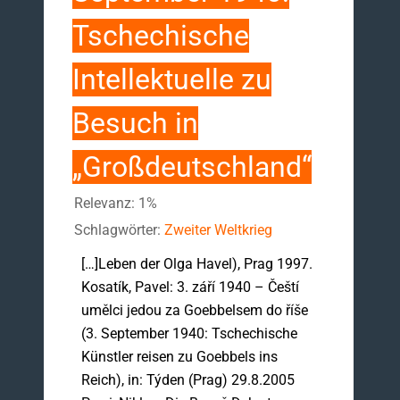
Tschechische
Intellektuelle zu
Besuch in
„Großdeutschland“
Relevanz: 1%
Schlagwörter:
Zweiter Weltkrieg
[…]Leben der Olga Havel), Prag 1997.
Kosatík, Pavel: 3. září 1940 – Čeští
umělci jedou za Goebbelsem do říše
(3. September 1940: Tschechische
Künstler reisen zu Goebbels ins
Reich), in: Týden (Prag) 29.8.2005