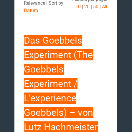
Relevance | Sort by:
10
|
20
|
50
|
All
Datum
Das Goebbels
Experiment (The
Goebbels
Experiment /
L’experience
Goebbels) – von
Lutz Hachmeister