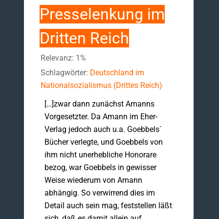
Presselenkung im
Dritten Reich
Relevanz: 1%
Schlagwörter:
Deutschland im
Nationalsozialismus (Drittes Reich)
[…]zwar dann zunächst Amanns
Vorgesetzter. Da Amann im Eher-
Verlag jedoch auch u.a. Goebbels´
Bücher verlegte, und Goebbels von
ihm nicht unerhebliche Honorare
bezog, war Goebbels in gewisser
Weise wiederum von Amann
abhängig. So verwirrend dies im
Detail auch sein mag, feststellen läßt
sich, daß es damit allein auf