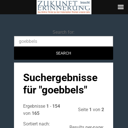
Search
Search for:
Suchergebnisse
für "
goebbels
"
Ergebnisse
1
-
154
Seite
1
von
2
von
165
Sortiert nach:
Results per-page: