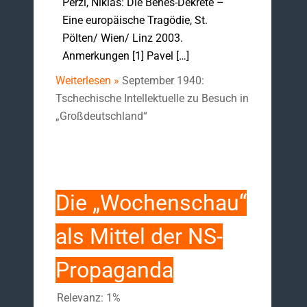
Perzi, Niklas: Die Beneš-Dekrete –
Eine europäische Tragödie, St.
Pölten/ Wien/ Linz 2003.
Anmerkungen [1] Pavel […]
Weiterlesen »
September 1940:
Tschechische Intellektuelle zu Besuch in
„Großdeutschland“
Die „Wochenschau“
als Mittel der NS-
Propaganda
Relevanz: 1%