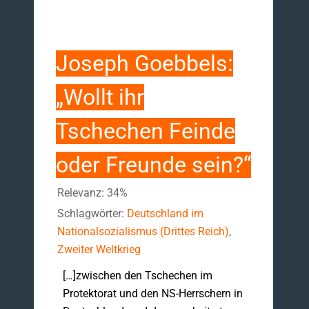
Joseph Goebbels:
„Wollt ihr
Tschechen Feinde
oder Freunde sein?“
Relevanz: 34%
Schlagwörter:
Deutschland im
Nationalsozialismus (Drittes Reich)
,
Zweiter Weltkrieg
[…]zwischen den Tschechen im
Protektorat und den NS-Herrschern in