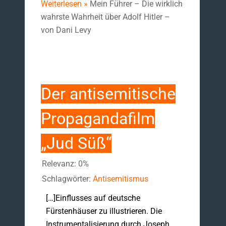
Weiterlesen »
Mein Führer – Die wirklich
wahrste Wahrheit über Adolf Hitler –
von Dani Levy
Der antisemitische
Propagandafilm
„Jud Süß“
Relevanz: 0%
Schlagwörter:
Antisemitismus
[…]Einflusses auf deutsche
Fürstenhäuser zu illustrieren. Die
Instrumentalisierung durch Joseph