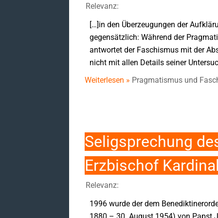
Relevanz:
[…]in den Überzeugungen der Aufkläru
gegensätzlich: Während der Pragmati
antwortet der Faschismus mit der Abs
nicht mit allen Details seiner Untersu
Weiterlesen »
Pragmatismus und Fasch
Seligsprechung de
Erzbischof Kardina
Relevanz:
1996 wurde der dem Benediktinerorde
1880 – 30. August 1954) von Papst Jo