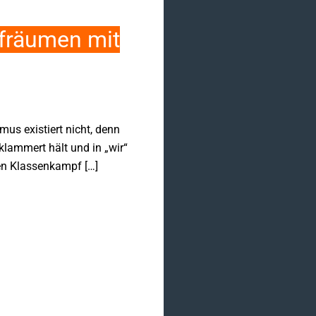
ufräumen mit
mus existiert nicht, denn
klammert hält und in „wir“
den Klassenkampf […]