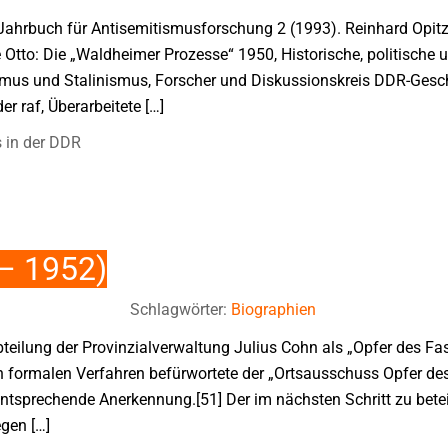
: Jahrbuch für Antisemitismusforschung 2 (1993). Reinhard Opi
Otto: Die „Waldheimer Prozesse“ 1950, Historische, politische u
us und Stalinismus, Forscher und Diskussionskreis DDR-Geschi
er raf, Überarbeitete […]
s in der DDR
 – 1952)
Schlagwörter:
Biographien
bteilung der Provinzialverwaltung Julius Cohn als „Opfer des Fa
n formalen Verfahren befürwortete der „Ortsausschuss Opfer d
tsprechende Anerkennung.[51] Der im nächsten Schritt zu bete
gen […]