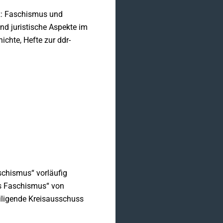
tz: Faschismus und
nd juristische Aspekte im
chte, Hefte zur ddr-
schismus“ vorläufig
es Faschismus“ von
iligende Kreisausschuss