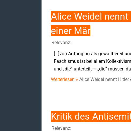
Alice Weidel nennt
einer Mär
Relevanz:
[…]von Anfang an als gewaltbereit und 
Faschismus ist bei allem Kollektivis
und „die“ unterteilt – „die“ müssen 
Weiterlesen »
Alice Weidel nennt Hitl
Kritik des Antisem
Relevanz: