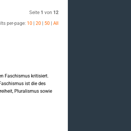
Seite
1
von
12
lts per-page:
10
|
20
|
50
|
All
n Faschismus kritisiert.
Faschismus ist die des
reiheit, Pluralismus sowie