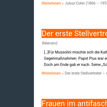
Weiterlesen »
Julius Cohn (1866 – 195
Der erste Stellvertr
Relevanz:
[…]Für Mussolini mischte sich die Ka
Gegenmaßnahmen. Papst Pius war ents
Doch am Ende gab er nach. Seine „Sold
Weiterlesen »
Der erste Stellvertreter –
Frauen im antifasc