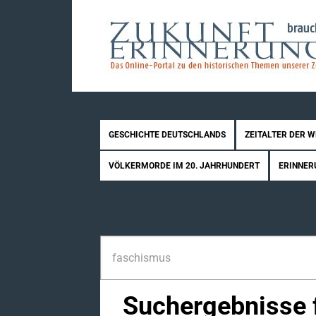
GESCHICHTE DEUTSCHLANDS
ZEITALTER DER 
VÖLKERMORDE IM 20. JAHRHUNDERT
ERINNER
Suchergebnisse f