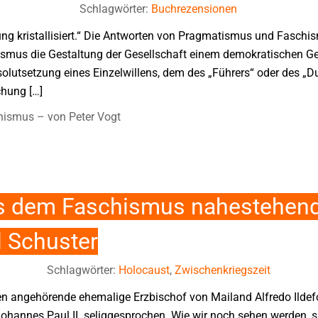
Schlagwörter:
Buchrezensionen
ng kristallisiert.“ Die Antworten von Pragmatismus und Faschis
smus die Gestaltung der Gesellschaft einem demokratischen G
olutsetzung eines Einzelwillens, dem des „Führers“ oder des „
chung […]
ismus – von Peter Vogt
s dem Faschismus nahestehend
l Schuster
Schlagwörter:
Holocaust
,
Zwischenkriegszeit
n angehörende ehemalige Erzbischof von Mailand Alfredo Ildef
hannes Paul II. seliggesprochen. Wie wir noch sehen werden, si