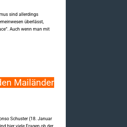
mus sind allerdings
emeinwesen überlässt,
Duce“. Auch wenn man mit
en Mailänder
onso Schuster (18. Januar
nd hier viele Fragen ob der