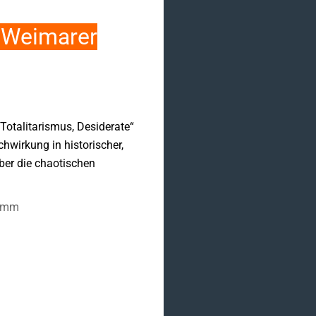
r Weimarer
 Totalitarismus, Desiderate“
wirkung in historischer,
über die chaotischen
Damm