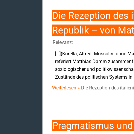
Die Rezeption des 
Republik – von Ma
Relevanz:
[…](Kurella, Alfred: Mussolini ohne M
referiert Matthias Damm zusammenfas
soziologischer und politikwissenschaf
Zustände des politischen Systems in 
Weiterlesen »
Die Rezeption des itali
Pragmatismus und 