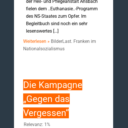
der Heil- und Pflegeanstalt Ansbach
fielen dem ..Euthanasie..-Programm
des NS-Staates zum Opfer. Im
Begleitbuch sind noch ein sehr
lesenswertes […]
Weiterlesen »
BilderLast. Franken im
Nationalsozialismus
Die Kampagne
„Gegen das
Vergessen“
Relevanz: 1%