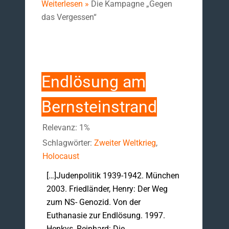
Weiterlesen »
Die Kampagne „Gegen
das Vergessen“
Endlösung am
Bernsteinstrand
Relevanz: 1%
Schlagwörter:
Zweiter Weltkrieg
,
Holocaust
[…]Judenpolitik 1939-1942. München
2003. Friedländer, Henry: Der Weg
zum NS- Genozid. Von der
Euthanasie zur Endlösung. 1997.
Henkys, Reinhard: Die