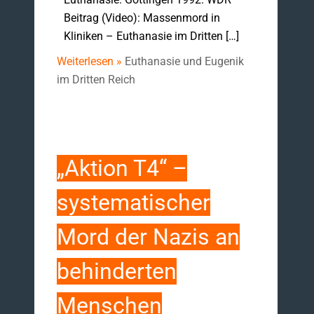
Beitrag (Video): Massenmord in
Kliniken – Euthanasie im Dritten […]
Weiterlesen »
Euthanasie und Eugenik
im Dritten Reich
„Aktion T4“ –
systematischer
Mord der Nazis an
behinderten
Menschen