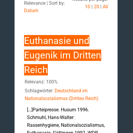
Relevance | Sort by:
10
|
20
|
All
Datum
Euthanasie und
Eugenik im Dritten
Reich
Relevanz: 100%
Schlagwörter:
Deutschland im
Nationalsozialismus (Drittes Reich)
[…]Parteipresse. Husum 1996.
Schmuhl, Hans-Walter:
Rassenhygiene, Nationalsozialismus,
Euthanasie. Göttingen 1992. WDR