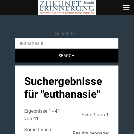
Search
Search for:
Suchergebnisse
für "
euthanasie
"
Ergebnisse
1
-
41
Seite
1
von
1
von
41
Sortiert nach:
Results per-page: