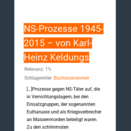
NS-Prozesse 1945-
2015 – von Karl-
Heinz Keldungs
Relevanz: 1%
Schlagwörter:
Buchrezensionen
[…]Prozesse gegen NS-Täter auf, die
in Vernichtungsla­gern, bei den
Einsatzgruppen, der sogenannten
Euthanasie und als Kriegsver­brecher
an Massenmorden beteiligt waren.
Zu den schlimmsten