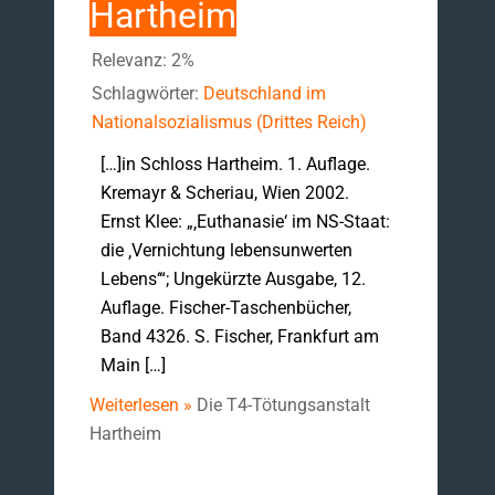
Hartheim
Relevanz: 2%
Schlagwörter:
Deutschland im
Nationalsozialismus (Drittes Reich)
[…]in Schloss Hartheim. 1. Auflage.
Kremayr & Scheriau, Wien 2002.
Ernst Klee: „‚Euthanasie‘ im NS-Staat:
die ‚Vernichtung lebensunwerten
Lebens‘“; Ungekürzte Ausgabe, 12.
Auflage. Fischer-Taschenbücher,
Band 4326. S. Fischer, Frankfurt am
Main […]
Weiterlesen »
Die T4-Tötungsanstalt
Hartheim