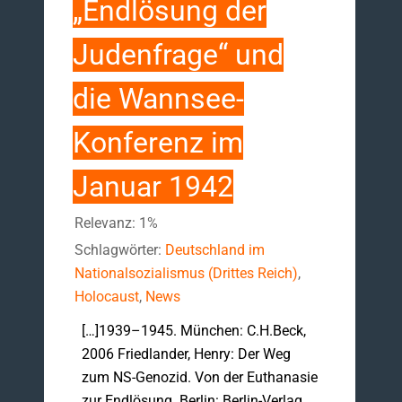
„Endlösung der
Judenfrage“ und
die Wannsee-
Konferenz im
Januar 1942
Relevanz: 1%
Schlagwörter:
Deutschland im
Nationalsozialismus (Drittes Reich)
,
Holocaust
,
News
[…]1939–1945. München: C.H.Beck,
2006 Friedlander, Henry: Der Weg
zum NS-Genozid. Von der Euthanasie
zur Endlösung. Berlin: Berlin-Verlag,