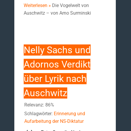
Weiterlesen »
Die Vogelwelt von
Auschwitz – von Arno Surminski
Nelly Sachs und
Adornos Verdikt
über Lyrik nach
Auschwitz
Relevanz: 86%
Schlagwörter:
Erinnerung und
Aufarbeitung der NS-Diktatur