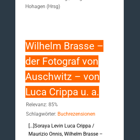
Hohagen (Hrsg)
Wilhelm Brasse –
der Fotograf von
Auschwitz – von
Luca Crippa u. a.
Relevanz: 85%
Schlagwörter:
Buchrezensionen
[…]Soraya Levin Luca Crippa /
Maurizio Onnis, Wilhelm Brasse –