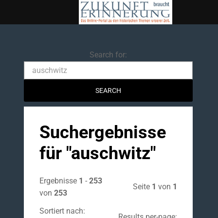
Search
Search for:
Suchergebnisse
für "
auschwitz
"
Ergebnisse
1
-
253
Seite
1
von
1
von
253
Sortiert nach:
Results per-page: