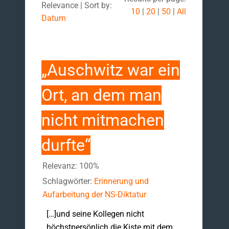
Relevance | Sort by:
10
|
20
|
50
|
All
Datum
„Auschwitz war ein
Ort, an dem man
nicht mitmachen
durfte“
Relevanz: 100%
Schlagwörter:
Erinnerung und
Aufarbeitung der NS-Diktatur
[…]und seine Kollegen nicht
höchstpersönlich die Kiste mit dem