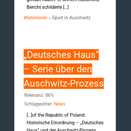
Bericht schilderte […]
Weiterlesen »
Sport in Auschwitz
„Deutsches Haus“
– Serie über den
Auschwitz-Prozess
Relevanz: 86%
Schlagwörter:
News
[…]of the Republic of Poland.
Historische Einordnung – „Deutsches
Haus“ und der Auschwitz-Prozess