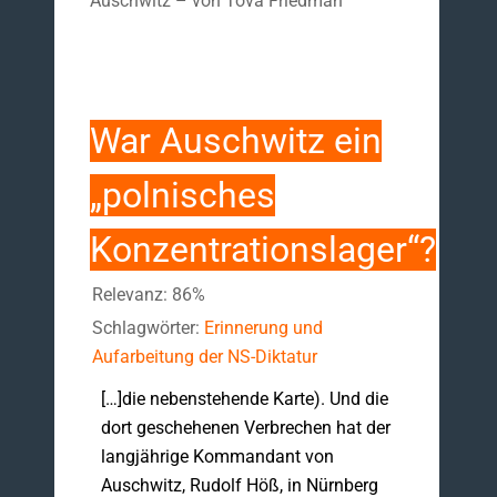
Auschwitz – von Tova Friedman
War Auschwitz ein
„polnisches
Konzentrationslager“?
Relevanz: 86%
Schlagwörter:
Erinnerung und
Aufarbeitung der NS-Diktatur
[…]die nebenstehende Karte). Und die
dort geschehenen Verbrechen hat der
langjährige Kommandant von
Auschwitz, Rudolf Höß, in Nürnberg