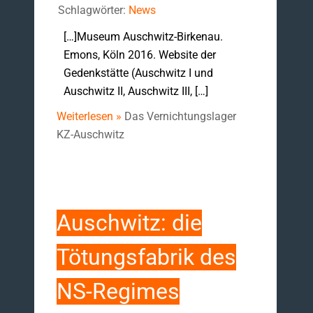
Schlagwörter:
News
[…]Museum Auschwitz-Birkenau.
Emons, Köln 2016. Website der
Gedenkstätte (Auschwitz I und
Auschwitz II, Auschwitz III, […]
Weiterlesen »
Das Vernichtungslager
KZ-Auschwitz
Auschwitz: die
Tötungsfabrik des
NS-Regimes