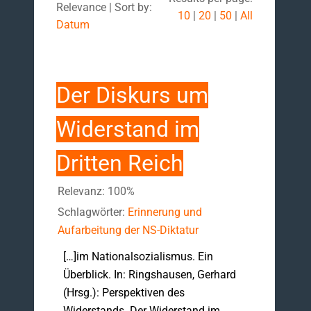
Relevance | Sort by:
10
|
20
|
50
|
All
Datum
Der Diskurs um
Widerstand im
Dritten Reich
Relevanz: 100%
Schlagwörter:
Erinnerung und
Aufarbeitung der NS-Diktatur
[…]im Nationalsozialismus. Ein
Überblick. In: Ringshausen, Gerhard
(Hrsg.): Perspektiven des
Widerstands. Der Widerstand im