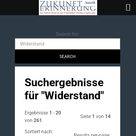
Search
Search for:
Suchergebnisse
für "
Widerstand
"
Ergebnisse
1
-
20
Seite
1
von
14
von
261
Sortiert nach:
Results per-page: