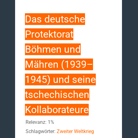
Das deutsche
Protektorat
Böhmen und
Mähren (1939–
1945) und seine
tschechischen
Kollaborateure
Relevanz: 1%
Schlagwörter:
Zweiter Weltkrieg