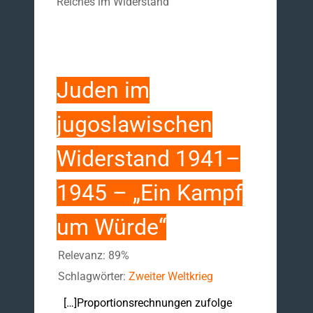
Reiches im Widerstand
Juden im
jugoslawischen
Widerstand 1941–
1945 – „Ein Kampf
um Würde“
Relevanz: 89%
Schlagwörter:
Zweiter Weltkrieg
[…]Proportionsrechnungen zufolge