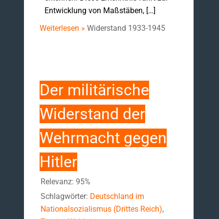
Entwicklung von Maßstäben, […]
Weiterlesen »
Widerstand 1933-1945
Der militärische
Widerstand der
Wehrmacht gegen
Hitler
Relevanz: 95%
Schlagwörter:
Deutschland im
Nationalsozialismus (Drittes Reich)
,