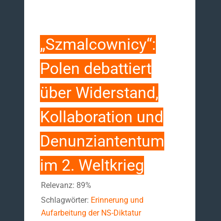
„Szmalcownicy“:
Polen debattiert
über Widerstand,
Kollaboration und
Denunziantentum
im 2. Weltkrieg
Relevanz: 89%
Schlagwörter:
Erinnerung und
Aufarbeitung der NS-Diktatur