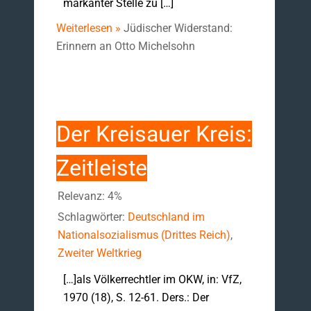
markanter Stelle zu […]
Weiterlesen »
Jüdischer Widerstand:
Erinnern an Otto Michelsohn
Der Kreisauer Kreis:
Zeitleiste
Relevanz: 4%
Schlagwörter:
Deutschland im
Nationalsozialismus (Drittes Reich)
,
Zweiter Weltkrieg
[…]als Völkerrechtler im OKW, in: VfZ,
1970 (18), S. 12-61. Ders.: Der