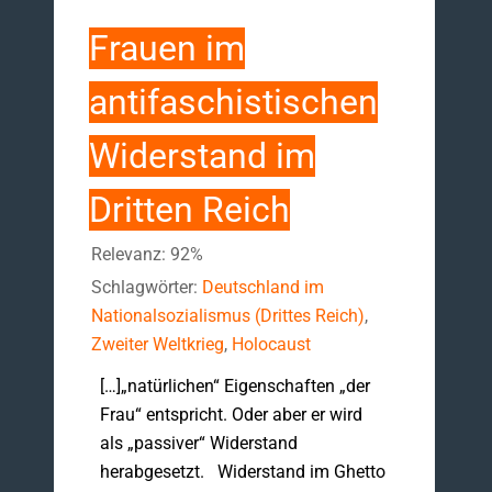
Frauen im
antifaschistischen
Widerstand im
Dritten Reich
Relevanz: 92%
Schlagwörter:
Deutschland im
Nationalsozialismus (Drittes Reich)
,
Zweiter Weltkrieg
,
Holocaust
[…]„natürlichen“ Eigenschaften „der
Frau“ entspricht. Oder aber er wird
als „passiver“ Widerstand
herabgesetzt. Widerstand im Ghetto