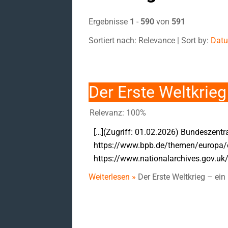
Ergebnisse
1
-
590
von
591
Sortiert nach: Relevance | Sort by:
Dat
Der Erste Weltkrieg
Relevanz: 100%
[…](Zugriff: 01.02.2026) Bundeszentral
https://www.bpb.de/themen/europa/ers
https://www.nationalarchives.gov.uk/fi
Weiterlesen »
Der Erste Weltkrieg – ein