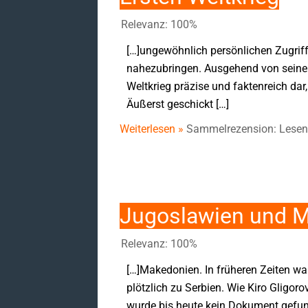
Relevanz: 100%
[…]ungewöhnlich persönlichen Zugriff
nahezubringen. Ausgehend von seinen 
Weltkrieg präzise und faktenreich da
Äußerst geschickt […]
Weiterlesen »
Sammelrezension: Lesens
Jugoslawien und Ma
Relevanz: 100%
[…]Makedonien. In früheren Zeiten w
plötzlich zu Serbien. Wie Kiro Gligor
wurde bis heute kein Dokument gefun