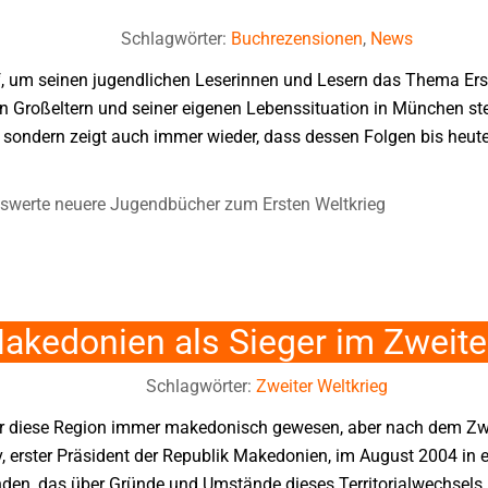
Schlagwörter:
Buchrezensionen
,
News
, um seinen jugendlichen Leserinnen und Lesern das Thema Erst
Großeltern und seiner eigenen Lebenssituation in München stell
r, sondern zeigt auch immer wieder, dass dessen Folgen bis heut
werte neuere Jugendbücher zum Ersten Weltkrieg
kedonien als Sieger im Zweite
Schlagwörter:
Zweiter Weltkrieg
ar diese Region immer makedonisch gewesen, aber nach dem Zwe
ov, erster Präsident der Republik Makedonien, im August 2004 in 
den, das über Gründe und Umstände dieses Territorialwechsels 