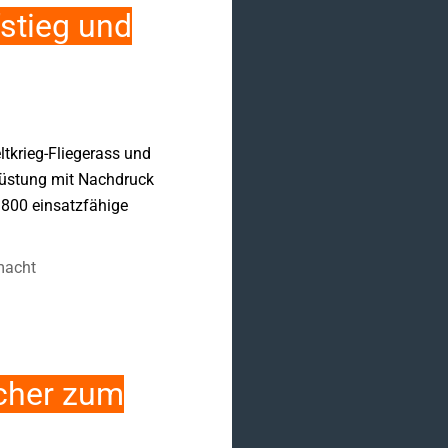
stieg und
tkrieg-Fliegerass und
früstung mit Nachdruck
d 800 einsatzfähige
macht
cher zum