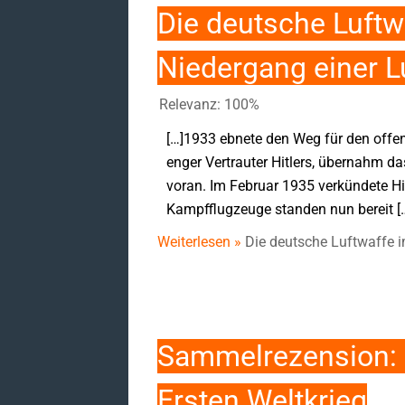
Die deutsche Luftw
Niedergang einer L
Relevanz: 100%
[…]1933 ebnete den Weg für den offen
enger Vertrauter Hitlers, übernahm d
voran. Im Februar 1935 verkündete Hit
Kampfflugzeuge standen nun bereit [
Weiterlesen »
Die deutsche Luftwaffe i
Sammelrezension:
Ersten Weltkrieg