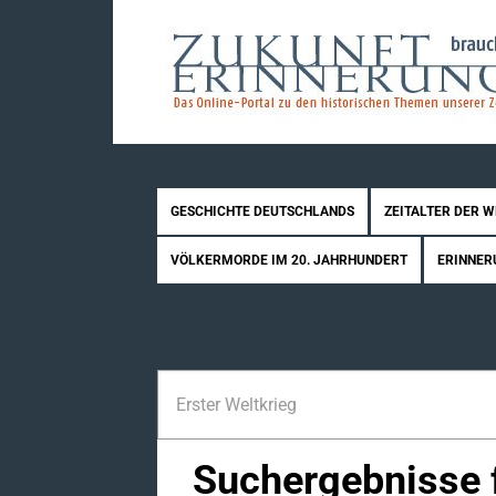
GESCHICHTE DEUTSCHLANDS
ZEITALTER DER 
VÖLKERMORDE IM 20. JAHRHUNDERT
ERINNER
Suchergebnisse f