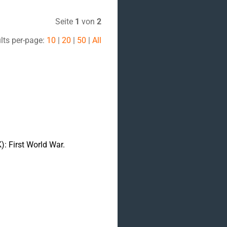
Seite
1
von
2
lts per-page:
10
|
20
|
50
|
All
: First World War.