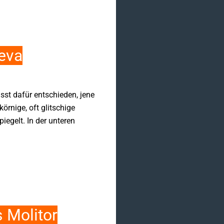
eva
st dafür entschieden, jene
örnige, oft glitschige
iegelt. In der unteren
 Molitor