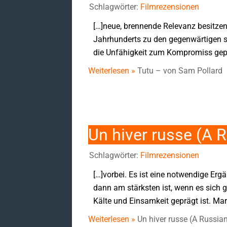
Schlagwörter:
Filmrezensionen
[…]neue, brennende Relevanz besitzen
Jahrhunderts zu den gegenwärtigen so
die Unfähigkeit zum Kompromiss gepräg
Weiterlesen »
Tutu – von Sam Pollard
Un hiver russe (A R
Schlagwörter:
Filmrezensionen
[…]vorbei. Es ist eine notwendige Er
dann am stärksten ist, wenn es sic
Kälte und Einsamkeit geprägt ist. Ma
Weiterlesen »
Un hiver russe (A Russia