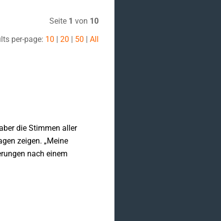
Seite
1
von
10
lts per-page:
10
|
20
|
50
|
All
 aber die Stimmen aller
ragen zeigen. „Meine
derungen nach einem