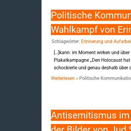
Politische Kommuni
Wahlkampf von Eri
Schlagwörter:
Erinnerung und Aufarbei
[…]kann: im Moment wirken und über d
Plakatkampagne „Den Holocaust hat e
schockierte und genau deshalb über d
Weiterlesen »
Politische Kommunikatio
Antisemitismus im 
der Bilder von Jud