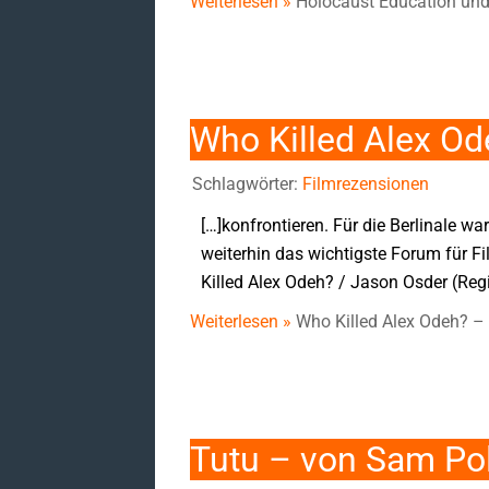
Weiterlesen »
Holocaust Education und
Who Killed Alex O
Schlagwörter:
Filmrezensionen
[…]konfrontieren. Für die Berlinale wa
weiterhin das wichtigste Forum für F
Killed Alex Odeh? / Jason Osder (Regi
Weiterlesen »
Who Killed Alex Odeh? –
Tutu – von Sam Pol