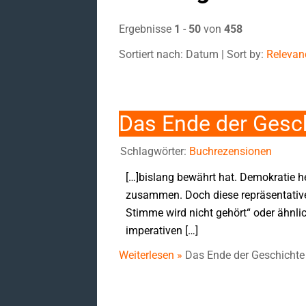
Ergebnisse
1
-
50
von
458
Sortiert nach: Datum | Sort by:
Relevan
Das Ende der Gesch
Schlagwörter:
Buchrezensionen
[…]bislang bewährt hat. Demokratie he
zusammen. Doch diese repräsentative 
Stimme wird nicht gehört“ oder ähnl
imperativen […]
Weiterlesen »
Das Ende der Geschichte 