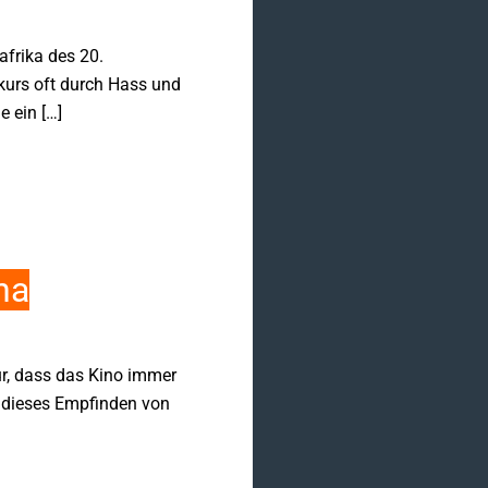
afrika des 20.
skurs oft durch Hass und
e ein […]
ha
ür, dass das Kino immer
 dieses Empfinden von