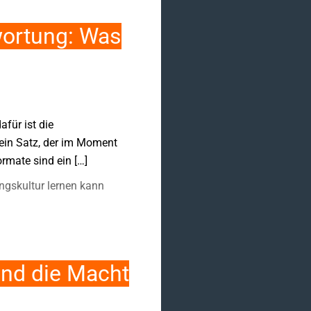
wortung: Was
für ist die
ein Satz, der im Moment
rmate sind ein […]
gskultur lernen kann
und die Macht