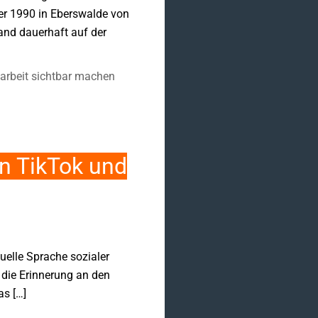
er 1990 in Eberswalde von
and dauerhaft auf der
arbeit sichtbar machen
n TikTok und
uelle Sprache sozialer
 die Erinnerung an den
as […]