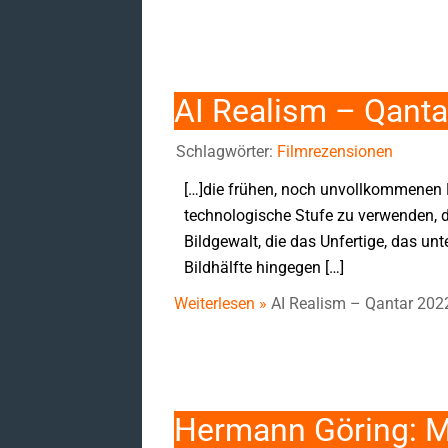
AI Realism – Qant
Schlagwörter:
Filmrezensionen
[…]die frühen, noch unvollkommenen 
technologische Stufe zu verwenden, die
Bildgewalt, die das Unfertige, das un
Bildhälfte hingegen […]
Weiterlesen »
AI Realism – Qantar 202
Hermann Göring: M