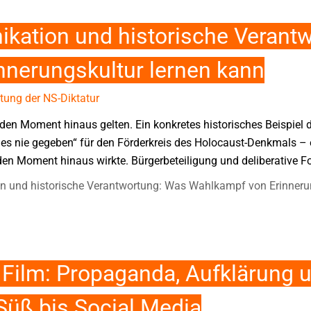
kation und historische Verant
nnerungskultur lernen kann
tung der NS-Diktatur
en Moment hinaus gelten. Ein konkretes historisches Beispiel da
s nie gegeben“ für den Förderkreis des Holocaust-Denkmals – 
en Moment hinaus wirkte. Bürgerbeteiligung und deliberative Fo
n und historische Verantwortung: Was Wahlkampf von Erinnerun
Film: Propaganda, Aufklärung 
 Süß bis Social Media