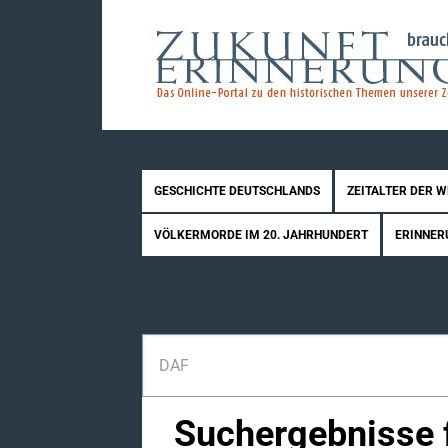
GESCHICHTE DEUTSCHLANDS
ZEITALTER DER 
VÖLKERMORDE IM 20. JAHRHUNDERT
ERINNER
Suchergebnisse f