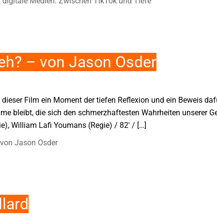
 digitale Medien: Zwischen TikTok und Tiefe
deh? – von Jason Osder
r dieser Film ein Moment der tiefen Reflexion und ein Beweis daf
ilme bleibt, die sich den schmerzhaftesten Wahrheiten unserer 
e), William Lafi Youmans (Regie) / 82′ / […]
 von Jason Osder
lard